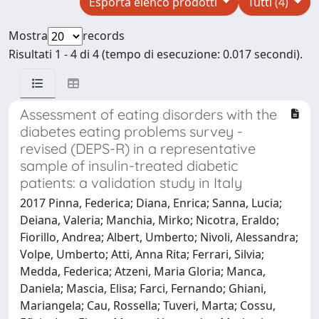
Esporta elenco prodotti
Tutti (4)
Mostra
records
Risultati 1 - 4 di 4 (tempo di esecuzione: 0.017 secondi).
Assessment of eating disorders with the
diabetes eating problems survey -
revised (DEPS-R) in a representative
sample of insulin-treated diabetic
patients: a validation study in Italy
2017 Pinna, Federica; Diana, Enrica; Sanna, Lucia;
Deiana, Valeria; Manchia, Mirko; Nicotra, Eraldo;
Fiorillo, Andrea; Albert, Umberto; Nivoli, Alessandra;
Volpe, Umberto; Atti, Anna Rita; Ferrari, Silvia;
Medda, Federica; Atzeni, Maria Gloria; Manca,
Daniela; Mascia, Elisa; Farci, Fernando; Ghiani,
Mariangela; Cau, Rossella; Tuveri, Marta; Cossu,