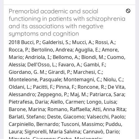
Premorbid academic and social
functioning in patients with schizophrenia
and its associations with negative
symptoms and cognition
2018 Bucci, P.; Galderisi, S.; Mucci, A.; Rossi, A.;
Rocca, P.; Bertolino, Andrea; Aguglia, E.; Amore,
Mario; Andriola, I.; Bellomo, A.; Biondi, M.; Cuomo,
Alessia; Dell'Osso, L.; Favaro, A.; Gambi, F.;
Giordano, G. M.; Girardi, P.; Marchesi, C.;
Monteleone, Pasquale; Montemagni, C.; Niolu, C.;
Oldani, L.; Pacitti, F.; Pinna, F.; Roncone, R.; De Vita,
Alessandro; Zeppegno, P.; Maj, M.; Patriarca, Sara;
Pietrafesa, Daria; Aiello, Carmen; Longo, Luisa;
Barone, Marina; Romano, Raffaella; Atti, Anna Rita;
Barlati, Stefano; Deste, Giacomo; Valsecchi, Paolo;
Carpiniello, Bernardo; Tusconi, Massimo; Puddu,
Laura; Signorelli, Maria Salvina; Cannavò, Dario;
Minutolo, Giuseppe; Corbo, Mariangela;