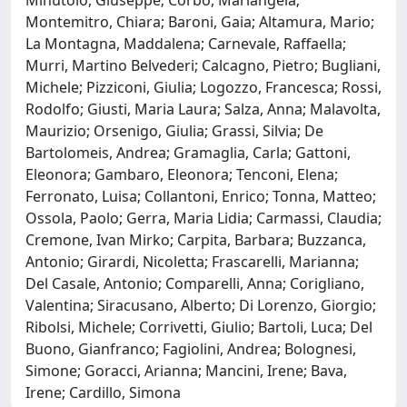
Montemitro, Chiara; Baroni, Gaia; Altamura, Mario;
La Montagna, Maddalena; Carnevale, Raffaella;
Murri, Martino Belvederi; Calcagno, Pietro; Bugliani,
Michele; Pizziconi, Giulia; Logozzo, Francesca; Rossi,
Rodolfo; Giusti, Maria Laura; Salza, Anna; Malavolta,
Maurizio; Orsenigo, Giulia; Grassi, Silvia; De
Bartolomeis, Andrea; Gramaglia, Carla; Gattoni,
Eleonora; Gambaro, Eleonora; Tenconi, Elena;
Ferronato, Luisa; Collantoni, Enrico; Tonna, Matteo;
Ossola, Paolo; Gerra, Maria Lidia; Carmassi, Claudia;
Cremone, Ivan Mirko; Carpita, Barbara; Buzzanca,
Antonio; Girardi, Nicoletta; Frascarelli, Marianna;
Del Casale, Antonio; Comparelli, Anna; Corigliano,
Valentina; Siracusano, Alberto; Di Lorenzo, Giorgio;
Ribolsi, Michele; Corrivetti, Giulio; Bartoli, Luca; Del
Buono, Gianfranco; Fagiolini, Andrea; Bolognesi,
Simone; Goracci, Arianna; Mancini, Irene; Bava,
Irene; Cardillo, Simona