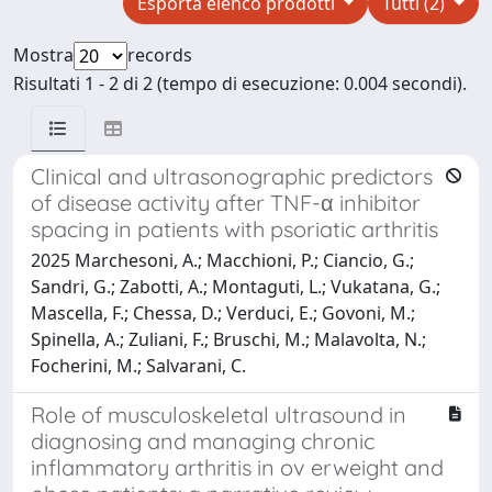
Esporta elenco prodotti
Tutti (2)
Mostra
records
Risultati 1 - 2 di 2 (tempo di esecuzione: 0.004 secondi).
Clinical and ultrasonographic predictors
of disease activity after TNF-α inhibitor
spacing in patients with psoriatic arthritis
2025 Marchesoni, A.; Macchioni, P.; Ciancio, G.;
Sandri, G.; Zabotti, A.; Montaguti, L.; Vukatana, G.;
Mascella, F.; Chessa, D.; Verduci, E.; Govoni, M.;
Spinella, A.; Zuliani, F.; Bruschi, M.; Malavolta, N.;
Focherini, M.; Salvarani, C.
Role of musculoskeletal ultrasound in
diagnosing and managing chronic
inflammatory arthritis in ov erweight and