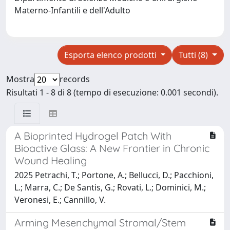
Materno-Infantili e dell'Adulto
Esporta elenco prodotti
Tutti (8)
Mostra
records
Risultati 1 - 8 di 8 (tempo di esecuzione: 0.001 secondi).
A Bioprinted Hydrogel Patch With
Bioactive Glass: A New Frontier in Chronic
Wound Healing
2025 Petrachi, T.; Portone, A.; Bellucci, D.; Pacchioni,
L.; Marra, C.; De Santis, G.; Rovati, L.; Dominici, M.;
Veronesi, E.; Cannillo, V.
Arming Mesenchymal Stromal/Stem