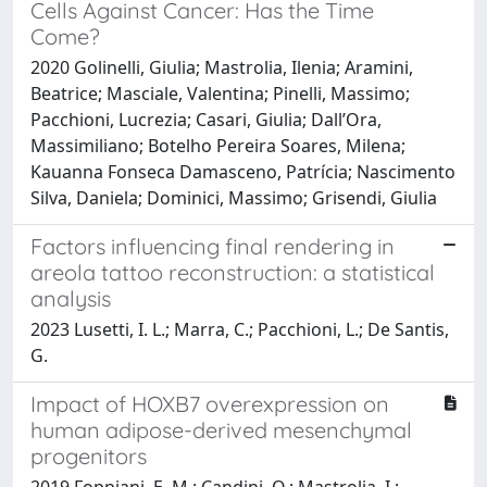
Cells Against Cancer: Has the Time
Come?
2020 Golinelli, Giulia; Mastrolia, Ilenia; Aramini,
Beatrice; Masciale, Valentina; Pinelli, Massimo;
Pacchioni, Lucrezia; Casari, Giulia; Dall’Ora,
Massimiliano; Botelho Pereira Soares, Milena;
Kauanna Fonseca Damasceno, Patrícia; Nascimento
Silva, Daniela; Dominici, Massimo; Grisendi, Giulia
Factors influencing final rendering in
areola tattoo reconstruction: a statistical
analysis
2023 Lusetti, I. L.; Marra, C.; Pacchioni, L.; De Santis,
G.
Impact of HOXB7 overexpression on
human adipose-derived mesenchymal
progenitors
2019 Foppiani, E. M.; Candini, O.; Mastrolia, I.;