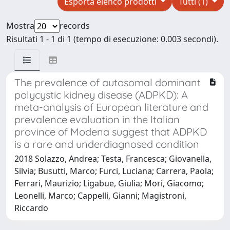
Esporta elenco prodotti
Tutti (1)
Mostra
records
Risultati 1 - 1 di 1 (tempo di esecuzione: 0.003 secondi).
The prevalence of autosomal dominant
polycystic kidney disease (ADPKD): A
meta-analysis of European literature and
prevalence evaluation in the Italian
province of Modena suggest that ADPKD
is a rare and underdiagnosed condition
2018 Solazzo, Andrea; Testa, Francesca; Giovanella,
Silvia; Busutti, Marco; Furci, Luciana; Carrera, Paola;
Ferrari, Maurizio; Ligabue, Giulia; Mori, Giacomo;
Leonelli, Marco; Cappelli, Gianni; Magistroni,
Riccardo