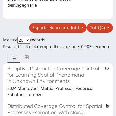
dell'Ingegneria
Esporta elenco prodotti
Tutti (4)
Mostra
records
Risultati 1 - 4 di 4 (tempo di esecuzione: 0.007 secondi).
Adaptive Distributed Coverage Control
for Learning Spatial Phenomena
in Unknown Environments
2024 Mantovani, Mattia; Pratissoli, Federico;
Sabattini, Lorenzo
Distributed Coverage Control for Spatial
Processes Estimation With Noisy