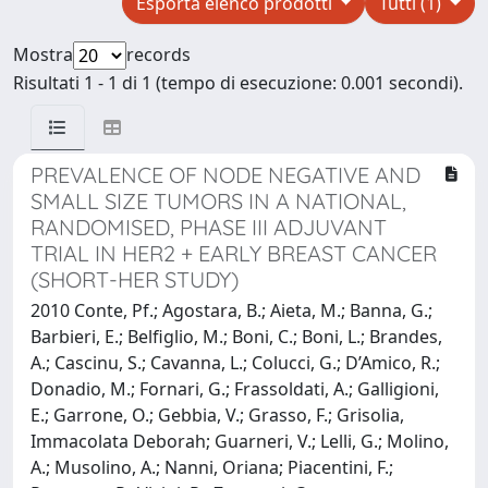
Esporta elenco prodotti
Tutti (1)
Mostra
records
Risultati 1 - 1 di 1 (tempo di esecuzione: 0.001 secondi).
PREVALENCE OF NODE NEGATIVE AND
SMALL SIZE TUMORS IN A NATIONAL,
RANDOMISED, PHASE III ADJUVANT
TRIAL IN HER2 + EARLY BREAST CANCER
(SHORT-HER STUDY)
2010 Conte, Pf.; Agostara, B.; Aieta, M.; Banna, G.;
Barbieri, E.; Belfiglio, M.; Boni, C.; Boni, L.; Brandes,
A.; Cascinu, S.; Cavanna, L.; Colucci, G.; D’Amico, R.;
Donadio, M.; Fornari, G.; Frassoldati, A.; Galligioni,
E.; Garrone, O.; Gebbia, V.; Grasso, F.; Grisolia,
Immacolata Deborah; Guarneri, V.; Lelli, G.; Molino,
A.; Musolino, A.; Nanni, Oriana; Piacentini, F.;