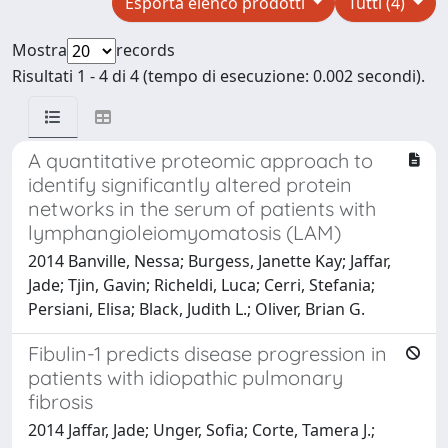
Esporta elenco prodotti
Tutti (4)
Mostra
records
Risultati 1 - 4 di 4 (tempo di esecuzione: 0.002 secondi).
A quantitative proteomic approach to
identify significantly altered protein
networks in the serum of patients with
lymphangioleiomyomatosis (LAM)
2014 Banville, Nessa; Burgess, Janette Kay; Jaffar,
Jade; Tjin, Gavin; Richeldi, Luca; Cerri, Stefania;
Persiani, Elisa; Black, Judith L.; Oliver, Brian G.
Fibulin-1 predicts disease progression in
patients with idiopathic pulmonary
fibrosis
2014 Jaffar, Jade; Unger, Sofia; Corte, Tamera J.;