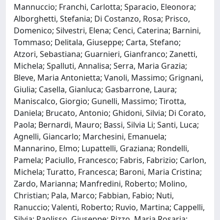
Mannuccio; Franchi, Carlotta; Sparacio, Eleonora;
Alborghetti, Stefania; Di Costanzo, Rosa; Prisco,
Domenico; Silvestri, Elena; Cenci, Caterina; Barnini,
Tommaso; Delitala, Giuseppe; Carta, Stefano;
Atzori, Sebastiana; Guarnieri, Gianfranco; Zanetti,
Michela; Spalluti, Annalisa; Serra, Maria Grazia;
Bleve, Maria Antonietta; Vanoli, Massimo; Grignani,
Giulia; Casella, Gianluca; Gasbarrone, Laura;
Maniscalco, Giorgio; Gunelli, Massimo; Tirotta,
Daniela; Brucato, Antonio; Ghidoni, Silvia; Di Corato,
Paola; Bernardi, Mauro; Bassi, Silvia Li; Santi, Luca;
Agnelli, Giancarlo; Marchesini, Emanuela;
Mannarino, Elmo; Lupattelli, Graziana; Rondelli,
Pamela; Paciullo, Francesco; Fabris, Fabrizio; Carlon,
Michela; Turatto, Francesca; Baroni, Maria Cristina;
Zardo, Marianna; Manfredini, Roberto; Molino,
Christian; Pala, Marco; Fabbian, Fabio; Nuti,
Ranuccio; Valenti, Roberto; Ruvio, Martina; Cappelli,
Silvia; Paolisso, Giuseppe; Rizzo, Maria Rosaria;