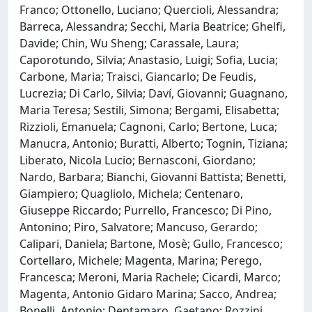
Franco; Ottonello, Luciano; Quercioli, Alessandra;
Barreca, Alessandra; Secchi, Maria Beatrice; Ghelfi,
Davide; Chin, Wu Sheng; Carassale, Laura;
Caporotundo, Silvia; Anastasio, Luigi; Sofia, Lucia;
Carbone, Maria; Traisci, Giancarlo; De Feudis,
Lucrezia; Di Carlo, Silvia; Daví, Giovanni; Guagnano,
Maria Teresa; Sestili, Simona; Bergami, Elisabetta;
Rizzioli, Emanuela; Cagnoni, Carlo; Bertone, Luca;
Manucra, Antonio; Buratti, Alberto; Tognin, Tiziana;
Liberato, Nicola Lucio; Bernasconi, Giordano;
Nardo, Barbara; Bianchi, Giovanni Battista; Benetti,
Giampiero; Quagliolo, Michela; Centenaro,
Giuseppe Riccardo; Purrello, Francesco; Di Pino,
Antonino; Piro, Salvatore; Mancuso, Gerardo;
Calipari, Daniela; Bartone, Mosè; Gullo, Francesco;
Cortellaro, Michele; Magenta, Marina; Perego,
Francesca; Meroni, Maria Rachele; Cicardi, Marco;
Magenta, Antonio Gidaro Marina; Sacco, Andrea;
Bonelli, Antonio; Dentamaro, Gaetano; Rozzini,