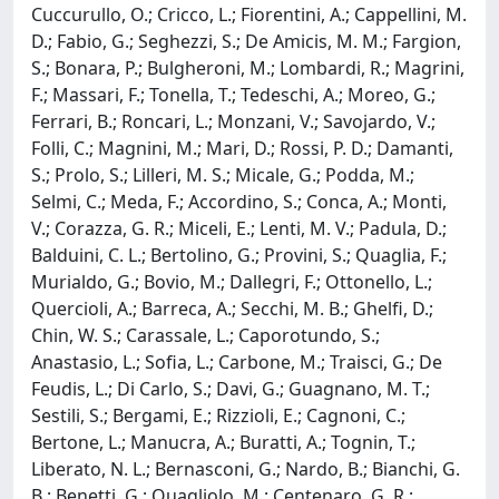
Cuccurullo, O.; Cricco, L.; Fiorentini, A.; Cappellini, M.
D.; Fabio, G.; Seghezzi, S.; De Amicis, M. M.; Fargion,
S.; Bonara, P.; Bulgheroni, M.; Lombardi, R.; Magrini,
F.; Massari, F.; Tonella, T.; Tedeschi, A.; Moreo, G.;
Ferrari, B.; Roncari, L.; Monzani, V.; Savojardo, V.;
Folli, C.; Magnini, M.; Mari, D.; Rossi, P. D.; Damanti,
S.; Prolo, S.; Lilleri, M. S.; Micale, G.; Podda, M.;
Selmi, C.; Meda, F.; Accordino, S.; Conca, A.; Monti,
V.; Corazza, G. R.; Miceli, E.; Lenti, M. V.; Padula, D.;
Balduini, C. L.; Bertolino, G.; Provini, S.; Quaglia, F.;
Murialdo, G.; Bovio, M.; Dallegri, F.; Ottonello, L.;
Quercioli, A.; Barreca, A.; Secchi, M. B.; Ghelfi, D.;
Chin, W. S.; Carassale, L.; Caporotundo, S.;
Anastasio, L.; Sofia, L.; Carbone, M.; Traisci, G.; De
Feudis, L.; Di Carlo, S.; Davi, G.; Guagnano, M. T.;
Sestili, S.; Bergami, E.; Rizzioli, E.; Cagnoni, C.;
Bertone, L.; Manucra, A.; Buratti, A.; Tognin, T.;
Liberato, N. L.; Bernasconi, G.; Nardo, B.; Bianchi, G.
B.; Benetti, G.; Quagliolo, M.; Centenaro, G. R.;