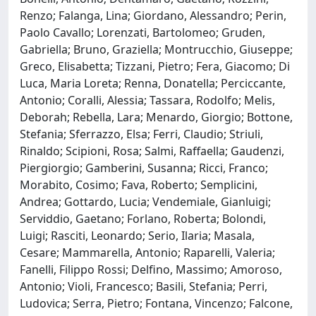
Renzo; Falanga, Lina; Giordano, Alessandro; Perin,
Paolo Cavallo; Lorenzati, Bartolomeo; Gruden,
Gabriella; Bruno, Graziella; Montrucchio, Giuseppe;
Greco, Elisabetta; Tizzani, Pietro; Fera, Giacomo; Di
Luca, Maria Loreta; Renna, Donatella; Perciccante,
Antonio; Coralli, Alessia; Tassara, Rodolfo; Melis,
Deborah; Rebella, Lara; Menardo, Giorgio; Bottone,
Stefania; Sferrazzo, Elsa; Ferri, Claudio; Striuli,
Rinaldo; Scipioni, Rosa; Salmi, Raffaella; Gaudenzi,
Piergiorgio; Gamberini, Susanna; Ricci, Franco;
Morabito, Cosimo; Fava, Roberto; Semplicini,
Andrea; Gottardo, Lucia; Vendemiale, Gianluigi;
Serviddio, Gaetano; Forlano, Roberta; Bolondi,
Luigi; Rasciti, Leonardo; Serio, Ilaria; Masala,
Cesare; Mammarella, Antonio; Raparelli, Valeria;
Fanelli, Filippo Rossi; Delfino, Massimo; Amoroso,
Antonio; Violi, Francesco; Basili, Stefania; Perri,
Ludovica; Serra, Pietro; Fontana, Vincenzo; Falcone,