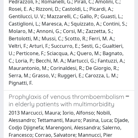
Pedrazzoli, F.; Romanelli, G.; Pirali, C.; Amolini, C.;
Rosei, E. A.; Rizzoni, D.; Castoldi, L.; Picardi, A.;
Gentilucci, U. V.; Mazzarelli, C.; Gallo, P.; Guasti, L.;
Castiglioni, L.; Maresca, A.; Squizzato, A.; Contini, S.;
Molaro, M.; Annoni, G.; Corsi, M.; Zazzetta, S.;
Bertolotti, M.; Mussi, C.; Scotto, R.; Ferri, M. A.;
Veltri, F.; Arturi, F.; Succurro, E.; Sesti, G.; Gualtieri,
U.; Perticone, F.; Sciacqua, A.; Quero, M.; Bagnato,
C.; Loria, P.; Becchi, M. A.; Martucci, G.; Fantuzzi, A.;
Maurantonio, M.; Corinaldesi, R.; De Giorgio, R.;
Serra, M.; Grasso, V.; Ruggeri, E.; Carozza, L. M.;
Pignatti, F.
Prophylaxis of venous thromboembolism
in elderly patients with multimorbidity
2013 Marcucci, Maura; Iorio, Alfonso; Nobili,
Alessandro; Tettamanti, Mauro; Pasina, Luca; Djade,
Codjo Djignefa; Marengoni, Alessandra; Salerno,
Francesco; Corrao, Salvatore; Mannucci, Pier