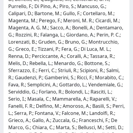
Purrello, F.; Di Pino, A.; Piro, S.; Mancuso, G.;
Calipari, D.; Bartone, M.; Gullo, F.; Cortellaro, M.;
Magenta, M.; Perego, F.; Meroni, M. R.; Cicardi, M.;
Magenta, A. G. M.; Sacco, A.; Bonelli, A.; Dentamaro,
G.; Rozzini, R.; Falanga, L.; Giordano, A.; Perin, P. C.;
Lorenzati, B.; Gruden, G.; Bruno, G.; Montrucchio,
G.; Greco, E.; Tizzani, P.; Fera, G.; Di Luca, M. L.;
Renna, D.; Perciccante, A.; Coralli, A.; Tassara, R.;
Melis, D.; Rebella, L.; Menardo, G.; Bottone, S.;
Sferrazzo, E.; Ferri, C.; Striuli, R.; Scipioni, R.; Salmi,
R.; Gaudenzi, P.; Gamberini, S.; Ricci, F.; Morabito, C.;
Fava, R.; Semplicini, A.; Gottardo, L.; Vendemiale, G.;
Serviddio, G.; Forlano, R.; Bolondi, L.; Rasciti, L.;
Serio, I.; Masala, C.; Mammarella, A.; Raparelli, V.;
Fanelli, F. R.; Delfino, M.; Amoroso, A.; Basili, S.; Perri,
L.; Serra, P.; Fontana, V.; Falcone, M.; Landolfi, R.;
Grieco, A.; Gallo, A.; Zuccala, G.; Franceschi, F.; De
Marco, G.; Chiara, C.; Marta, S.; Bellusci, M.; Setti, D.;