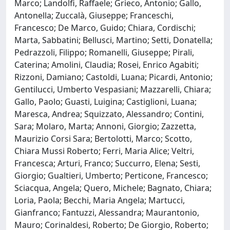
Marco; Landolfi, Raffaele; Grieco, Antonio; Gallo,
Antonella; Zuccalà, Giuseppe; Franceschi,
Francesco; De Marco, Guido; Chiara, Cordischi;
Marta, Sabbatini; Bellusci, Martino; Setti, Donatella;
Pedrazzoli, Filippo; Romanelli, Giuseppe; Pirali,
Caterina; Amolini, Claudia; Rosei, Enrico Agabiti;
Rizzoni, Damiano; Castoldi, Luana; Picardi, Antonio;
Gentilucci, Umberto Vespasiani; Mazzarelli, Chiara;
Gallo, Paolo; Guasti, Luigina; Castiglioni, Luana;
Maresca, Andrea; Squizzato, Alessandro; Contini,
Sara; Molaro, Marta; Annoni, Giorgio; Zazzetta,
Maurizio Corsi Sara; Bertolotti, Marco; Scotto,
Chiara Mussi Roberto; Ferri, Maria Alice; Veltri,
Francesca; Arturi, Franco; Succurro, Elena; Sesti,
Giorgio; Gualtieri, Umberto; Perticone, Francesco;
Sciacqua, Angela; Quero, Michele; Bagnato, Chiara;
Loria, Paola; Becchi, Maria Angela; Martucci,
Gianfranco; Fantuzzi, Alessandra; Maurantonio,
Mauro; Corinaldesi, Roberto; De Giorgio, Roberto;