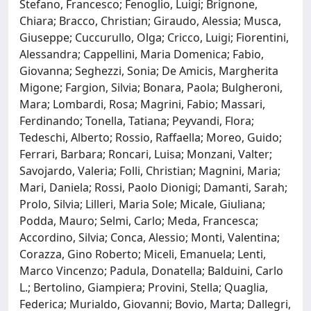
Stefano, Francesco; Fenoglio, Luigi; Brignone,
Chiara; Bracco, Christian; Giraudo, Alessia; Musca,
Giuseppe; Cuccurullo, Olga; Cricco, Luigi; Fiorentini,
Alessandra; Cappellini, Maria Domenica; Fabio,
Giovanna; Seghezzi, Sonia; De Amicis, Margherita
Migone; Fargion, Silvia; Bonara, Paola; Bulgheroni,
Mara; Lombardi, Rosa; Magrini, Fabio; Massari,
Ferdinando; Tonella, Tatiana; Peyvandi, Flora;
Tedeschi, Alberto; Rossio, Raffaella; Moreo, Guido;
Ferrari, Barbara; Roncari, Luisa; Monzani, Valter;
Savojardo, Valeria; Folli, Christian; Magnini, Maria;
Mari, Daniela; Rossi, Paolo Dionigi; Damanti, Sarah;
Prolo, Silvia; Lilleri, Maria Sole; Micale, Giuliana;
Podda, Mauro; Selmi, Carlo; Meda, Francesca;
Accordino, Silvia; Conca, Alessio; Monti, Valentina;
Corazza, Gino Roberto; Miceli, Emanuela; Lenti,
Marco Vincenzo; Padula, Donatella; Balduini, Carlo
L.; Bertolino, Giampiera; Provini, Stella; Quaglia,
Federica; Murialdo, Giovanni; Bovio, Marta; Dallegri,