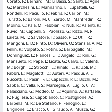
Corato, P.; Bernardi, M.; Li Bassi, S.; Santi, L.; Agnelli,
G.; Marchesini, E.; Mannarino, E.; Lupattelli, G.;
Rondelli, P.; Paciullo, F.; Fabris, F.; Carlon, M.;
Turatto, F.; Baroni, M. C.; Zardo, M.; Manfredini, R.;
Molino, C.; Pala, M.; Fabbian, F.; Nuti, R.; Valenti, R.;
Ruvio, M.; Cappelli, S.; Paolisso, G.; Rizzo, M. R.;
Laieta, M. T.; Salvatore, T.; Sasso, F. C.; Utili, R.;
Mangoni, E. D.; Pinto, D.; Olivieri, O.; Stanzial, A. M.;
Fellin, R.; Volpato, S.; Fotini, S.; Barbagallo, M.;
Dominguez, L.; Plances, L.; D'Angelo, D.; Rini, G.;
Mansueto, P.; Pepe, I.; Licata, G.; Calvo, L.; Valenti,
M.; Borghi, C.; Strocchi, E.; Rinaldi, E. R.; Zoli, M.;
Fabbri, E.; Magalotti, D.; Auteri, A.; Pasqui, A. L.;
Puccetti, L.; Pasini, F. L.; Capecchi, P. L.; Bicchi, M.;
Sabba, C.; Vella, F. S.; Marseglia, A.; Luglio, C. V.;
Palasciano, G.; Modeo, M. E.; Aquilino, A.; Raffaele,
P.; Pugliese, S.; Capobianco, C.; Postiglione, A.;
Barbella, M. R.; De Stefano, F.; Fenoglio, L.;
Brignone, C.; Bracco, C.; Giraudo, A.; Musca, G.;