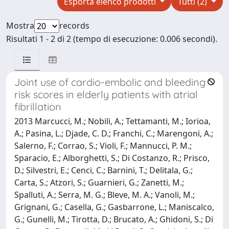
Esporta elenco prodotti
Tutti (2)
Mostra
records
Risultati 1 - 2 di 2 (tempo di esecuzione: 0.006 secondi).
Joint use of cardio-embolic and bleeding
risk scores in elderly patients with atrial
fibrillation
2013 Marcucci, M.; Nobili, A.; Tettamanti, M.; Iorioa,
A.; Pasina, L.; Djade, C. D.; Franchi, C.; Marengoni, A.;
Salerno, F.; Corrao, S.; Violi, F.; Mannucci, P. M.;
Sparacio, E.; Alborghetti, S.; Di Costanzo, R.; Prisco,
D.; Silvestri, E.; Cenci, C.; Barnini, T.; Delitala, G.;
Carta, S.; Atzori, S.; Guarnieri, G.; Zanetti, M.;
Spalluti, A.; Serra, M. G.; Bleve, M. A.; Vanoli, M.;
Grignani, G.; Casella, G.; Gasbarrone, L.; Maniscalco,
G.; Gunelli, M.; Tirotta, D.; Brucato, A.; Ghidoni, S.; Di