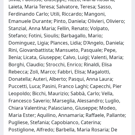
Laieta, Maria Teresa; Salvatore, Teresa; Sasso,
Ferdinando Carlo; Utili, Riccardo; Mangoni,
Emanuele Durante; Pinto, Daniela; Olivieri, Oliviero;
Stanzial, Anna Maria; Fellin, Renato; Volpato,
Stefano; Fotini, Sioulis; Barbagallo, Mario;
Dominguez, Ligia; Plances, Lidia; D’Angelo, Daniela;
Rini, Giovanbattista; Mansueto, Pasquale; Pepe,
Ilenia; Licata, Giuseppe; Calvo, Luigi; Valenti, Maria;
Borghi, Claudio; Strocchi, Enrico; Rinaldi, Elisa
Rebecca; Zoli, Marco; Fabbri, Elisa; Magalotti,
Donatella; Auteri, Alberto; Pasqui, Anna Laura;
Puccetti, Luca; Pasini, Franco Laghi; Capecchi, Pier
Leopoldo; Bicchi, Maurizio; Sabbà, Carlo; Vella,
Francesco Saverio; Marseglia, Alessandro; Luglio,
Chiara Valentina; Palasciano, Giuseppe; Modeo,
Maria Ester; Aquilino, Annamaria; Raffaele, Pallante;
Pugliese, Stefania; Capobianco, Caterina;
Postiglione, Alfredo; Barbella, Maria Rosaria; De