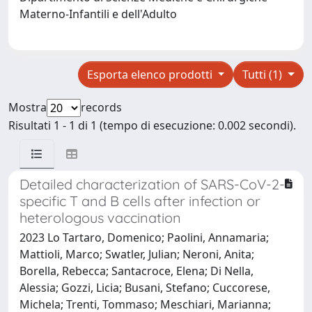
Materno-Infantili e dell'Adulto
Esporta elenco prodotti
Tutti (1)
Mostra
records
Risultati 1 - 1 di 1 (tempo di esecuzione: 0.002 secondi).
Detailed characterization of SARS-CoV-2-
specific T and B cells after infection or
heterologous vaccination
2023 Lo Tartaro, Domenico; Paolini, Annamaria;
Mattioli, Marco; Swatler, Julian; Neroni, Anita;
Borella, Rebecca; Santacroce, Elena; Di Nella,
Alessia; Gozzi, Licia; Busani, Stefano; Cuccorese,
Michela; Trenti, Tommaso; Meschiari, Marianna;