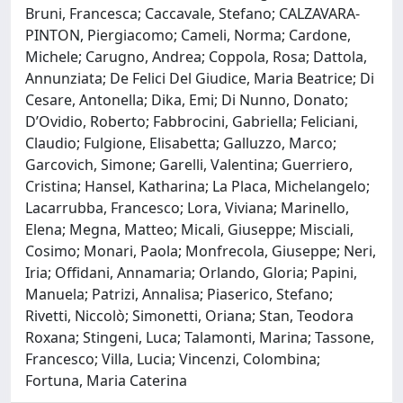
Bruni, Francesca; Caccavale, Stefano; CALZAVARA-
PINTON, Piergiacomo; Cameli, Norma; Cardone,
Michele; Carugno, Andrea; Coppola, Rosa; Dattola,
Annunziata; De Felici Del Giudice, Maria Beatrice; Di
Cesare, Antonella; Dika, Emi; Di Nunno, Donato;
D’Ovidio, Roberto; Fabbrocini, Gabriella; Feliciani,
Claudio; Fulgione, Elisabetta; Galluzzo, Marco;
Garcovich, Simone; Garelli, Valentina; Guerriero,
Cristina; Hansel, Katharina; La Placa, Michelangelo;
Lacarrubba, Francesco; Lora, Viviana; Marinello,
Elena; Megna, Matteo; Micali, Giuseppe; Misciali,
Cosimo; Monari, Paola; Monfrecola, Giuseppe; Neri,
Iria; Offidani, Annamaria; Orlando, Gloria; Papini,
Manuela; Patrizi, Annalisa; Piaserico, Stefano;
Rivetti, Niccolò; Simonetti, Oriana; Stan, Teodora
Roxana; Stingeni, Luca; Talamonti, Marina; Tassone,
Francesco; Villa, Lucia; Vincenzi, Colombina;
Fortuna, Maria Caterina