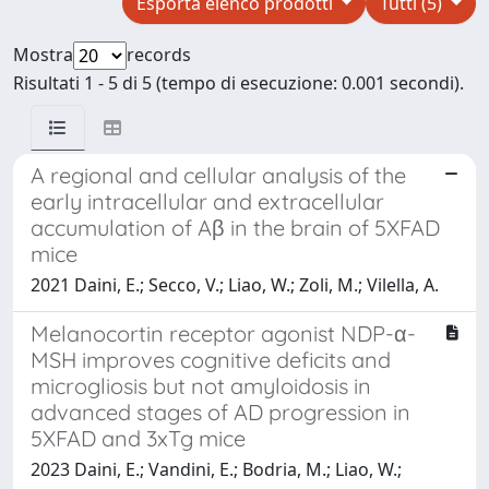
Esporta elenco prodotti
Tutti (5)
Mostra
records
Risultati 1 - 5 di 5 (tempo di esecuzione: 0.001 secondi).
A regional and cellular analysis of the
early intracellular and extracellular
accumulation of Aβ in the brain of 5XFAD
mice
2021 Daini, E.; Secco, V.; Liao, W.; Zoli, M.; Vilella, A.
Melanocortin receptor agonist NDP-α-
MSH improves cognitive deficits and
microgliosis but not amyloidosis in
advanced stages of AD progression in
5XFAD and 3xTg mice
2023 Daini, E.; Vandini, E.; Bodria, M.; Liao, W.;