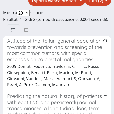
Esporta elenco prodotti
Tutti (2)
Mostra
records
Risultati 1 - 2 di 2 (tempo di esecuzione: 0.004 secondi).
Attitude of the Italian general population
towards prevention and screening of the
most common tumors, with special
emphasis on colorectal malignancies.
2009 Domati, Federica; Travlos, E; Cirilli, C; Rossi,
Giuseppina; Benatti, Piero; Marino, M; Ponti,
Giovanni; Vandelli, Maria; Valmori, S; Oursana, A;
Pezzi, A; Ponz De Leon, Maurizio
Prediciting the natural history of patients
with epatitis C and persistently normal
transaminases: a longitudinal long term