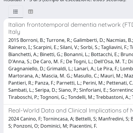
Italian frontotemporal dementia network (FTD
Italy
2015 Borroni, B.; Turrone, R.; Galimberti, D.; Nacmias, B.; A
Rainero, I.; Scarpini, E.; Silani, V.; Sorbi, S.; Tagliavini, F.
Bianchetti, A.; Binetti, G.; Bonanni, L.; Bottacchi, E.; Bruno
D'Anna, S.; De Caro, M. F.; De Togni, L.; Dell'Osa, M. T.; Di
Gragnaniello, D.; Grimaldi, L.; Lanari, A.; Le Pira, F.; Lo
Martorana, A.; Mascia, M. G.; Masullo, C.; Mauri, M.; Mazzon
Pantieri, R.; Panza, F.; Parnetti, L.; Perini, M.; Pettenati, C.;
Sambati, L.; Seripa, D.; Siano, P.; Sinforiani, E.; Sorrentino
Tiraboschi, P.; Tognoni, G.; Tondelli, M.; Trebbastoni, A.; T
Real-World Data and Clinical Implications of
2024 Canino, F; Tornincasa, A; Bettelli, S; Manfredini, S; B
S; Ponzoni, O; Dominici, M; Piacentini, F.