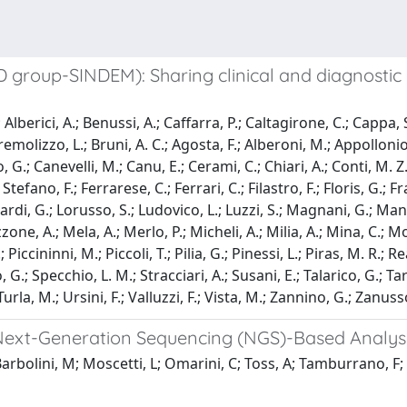
 group-SINDEM): Sharing clinical and diagnostic
lberici, A.; Benussi, A.; Caffarra, P.; Caltagirone, C.; Cappa, S.
; Tremolizzo, L.; Bruni, A. C.; Agosta, F.; Alberoni, M.; Appollonio,
, G.; Canevelli, M.; Canu, E.; Cerami, C.; Chiari, A.; Conti, M. Z.
 Stefano, F.; Ferrarese, C.; Ferrari, C.; Filastro, F.; Floris, G.
mbardi, G.; Lorusso, S.; Ludovico, L.; Luzzi, S.; Magnani, G.; M
e, A.; Mela, A.; Merlo, P.; Micheli, A.; Milia, A.; Mina, C.; Mo
 Piccininni, M.; Piccoli, T.; Pilia, G.; Pinessi, L.; Piras, M. R.; R
, G.; Specchio, L. M.; Stracciari, A.; Susani, E.; Talarico, G.; Ta
urla, M.; Ursini, F.; Valluzzi, F.; Vista, M.; Zannino, G.; Zanuss
 Next-Generation Sequencing (NGS)-Based Analysis
arbolini, M; Moscetti, L; Omarini, C; Toss, A; Tamburrano, F; An