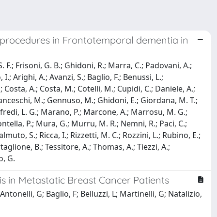
 procedures in Frontotemporal dementia in
 F.; Frisoni, G. B.; Ghidoni, R.; Marra, C.; Padovani, A.;
 I.; Arighi, A.; Avanzi, S.; Baglio, F.; Benussi, L.;
; Costa, A.; Costa, M.; Cotelli, M.; Cupidi, C.; Daniele, A.;
; Franceschi, M.; Gennuso, M.; Ghidoni, E.; Giordana, M. T.;
anfredi, L. G.; Marano, P.; Marcone, A.; Marrosu, M. G.;
ntella, P.; Mura, G.; Murru, M. R.; Nemni, R.; Paci, C.;
ealmuto, S.; Ricca, I.; Rizzetti, M. C.; Rozzini, L.; Rubino, E.;
rtaglione, B.; Tessitore, A.; Thomas, A.; Tiezzi, A.;
o, G.
 in Metastatic Breast Cancer Patients
tonelli, G; Baglio, F; Belluzzi, L; Martinelli, G; Natalizio,