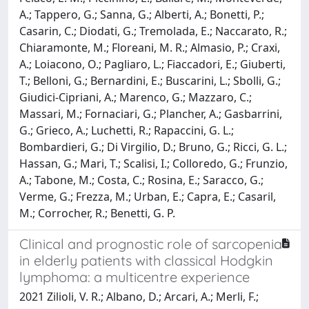
A.; Tappero, G.; Sanna, G.; Alberti, A.; Bonetti, P.;
Casarin, C.; Diodati, G.; Tremolada, E.; Naccarato, R.;
Chiaramonte, M.; Floreani, M. R.; Almasio, P.; Craxi,
A.; Loiacono, O.; Pagliaro, L.; Fiaccadori, E.; Giuberti,
T.; Belloni, G.; Bernardini, E.; Buscarini, L.; Sbolli, G.;
Giudici-Cipriani, A.; Marenco, G.; Mazzaro, C.;
Massari, M.; Fornaciari, G.; Plancher, A.; Gasbarrini,
G.; Grieco, A.; Luchetti, R.; Rapaccini, G. L.;
Bombardieri, G.; Di Virgilio, D.; Bruno, G.; Ricci, G. L.;
Hassan, G.; Mari, T.; Scalisi, I.; Colloredo, G.; Frunzio,
A.; Tabone, M.; Costa, C.; Rosina, E.; Saracco, G.;
Verme, G.; Frezza, M.; Urban, E.; Capra, E.; Casaril,
M.; Corrocher, R.; Benetti, G. P.
Clinical and prognostic role of sarcopenia
in elderly patients with classical Hodgkin
lymphoma: a multicentre experience
2021 Zilioli, V. R.; Albano, D.; Arcari, A.; Merli, F.;