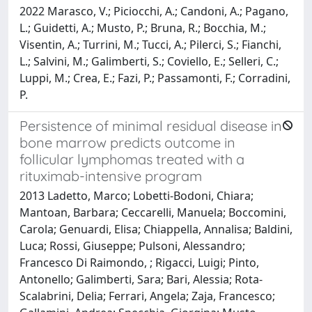
2022 Marasco, V.; Piciocchi, A.; Candoni, A.; Pagano,
L.; Guidetti, A.; Musto, P.; Bruna, R.; Bocchia, M.;
Visentin, A.; Turrini, M.; Tucci, A.; Pilerci, S.; Fianchi,
L.; Salvini, M.; Galimberti, S.; Coviello, E.; Selleri, C.;
Luppi, M.; Crea, E.; Fazi, P.; Passamonti, F.; Corradini,
P.
Persistence of minimal residual disease in
bone marrow predicts outcome in
follicular lymphomas treated with a
rituximab-intensive program
2013 Ladetto, Marco; Lobetti-Bodoni, Chiara;
Mantoan, Barbara; Ceccarelli, Manuela; Boccomini,
Carola; Genuardi, Elisa; Chiappella, Annalisa; Baldini,
Luca; Rossi, Giuseppe; Pulsoni, Alessandro;
Francesco Di Raimondo, ; Rigacci, Luigi; Pinto,
Antonello; Galimberti, Sara; Bari, Alessia; Rota-
Scalabrini, Delia; Ferrari, Angela; Zaja, Francesco;