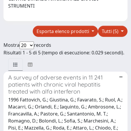
STRUMENTI
Esporta elenco prodotti
Tutti (5)
Mostra
records
Risultati 1 - 5 di 5 (tempo di esecuzione: 0.029 secondi).
A survey of adverse events in 11 241
patients with chronic viral hepatitis
treated with alfa interferon
1996 Fattovich, G.; Giustina, G.; Favarato, S.; Ruol, A.;
Macarri, G.; Orlandi, E.; Iaquinto, G.; Ambrosone, L.;
Francavilla, A.; Pastore, G.; Santantonio, M. T.;
Romagno, D.; Bolondi, L.; Sofia, S.; Marchesini, A.;
Pisi, E.; Mazzella, G.; Roda, E.; Attaro, L.; Chiodo, E.;