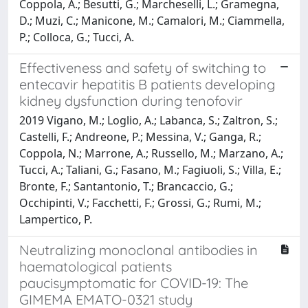
Coppola, A.; Besutti, G.; Marcheselli, L.; Gramegna,
D.; Muzi, C.; Manicone, M.; Camalori, M.; Ciammella,
P.; Colloca, G.; Tucci, A.
Effectiveness and safety of switching to
entecavir hepatitis B patients developing
kidney dysfunction during tenofovir
2019 Vigano, M.; Loglio, A.; Labanca, S.; Zaltron, S.;
Castelli, F.; Andreone, P.; Messina, V.; Ganga, R.;
Coppola, N.; Marrone, A.; Russello, M.; Marzano, A.;
Tucci, A.; Taliani, G.; Fasano, M.; Fagiuoli, S.; Villa, E.;
Bronte, F.; Santantonio, T.; Brancaccio, G.;
Occhipinti, V.; Facchetti, F.; Grossi, G.; Rumi, M.;
Lampertico, P.
Neutralizing monoclonal antibodies in
haematological patients
paucisymptomatic for COVID-19: The
GIMEMA EMATO-0321 study