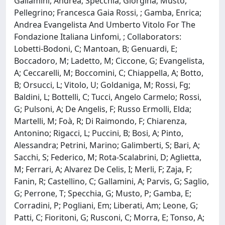
Gallamini, Andrea; Specchia, Giorgina; Musto,
Pellegrino; Francesca Gaia Rossi, ; Gamba, Enrica;
Andrea Evangelista And Umberto Vitolo For The
Fondazione Italiana Linfomi, ; Collaborators:
Lobetti-Bodoni, C; Mantoan, B; Genuardi, E;
Boccadoro, M; Ladetto, M; Ciccone, G; Evangelista,
A; Ceccarelli, M; Boccomini, C; Chiappella, A; Botto,
B; Orsucci, L; Vitolo, U; Goldaniga, M; Rossi, Fg;
Baldini, L; Bottelli, C; Tucci, Angelo Carmelo; Rossi,
G; Pulsoni, A; De Angelis, F; Russo Ermolli, Elda;
Martelli, M; Foà, R; Di Raimondo, F; Chiarenza,
Antonino; Rigacci, L; Puccini, B; Bosi, A; Pinto,
Alessandra; Petrini, Marino; Galimberti, S; Bari, A;
Sacchi, S; Federico, M; Rota-Scalabrini, D; Aglietta,
M; Ferrari, A; Alvarez De Celis, I; Merli, F; Zaja, F;
Fanin, R; Castellino, C; Gallamini, A; Parvis, G; Saglio,
G; Perrone, T; Specchia, G; Musto, P; Gamba, E;
Corradini, P; Pogliani, Em; Liberati, Am; Leone, G;
Patti, C; Fioritoni, G; Rusconi, C; Morra, E; Tonso, A;