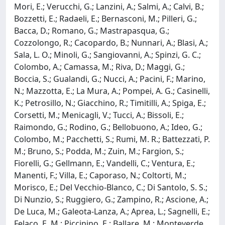
Mori, E.; Verucchi, G.; Lanzini, A.; Salmi, A.; Calvi, B.;
Bozzetti, E.; Radaeli, E.; Bernasconi, M.; Pilleri, G.;
Bacca, D.; Romano, G.; Mastrapasqua, G.;
Cozzolongo, R.; Cacopardo, B.; Nunnari, A.; Blasi, A.;
Sala, L. O.; Minoli, G.; Sangiovanni, A.; Spinzi, G. C.;
Colombo, A.; Camassa, M.; Riva, D.; Maggi, G.;
Boccia, S.; Gualandi, G.; Nucci, A.; Pacini, F.; Marino,
N.; Mazzotta, E.; La Mura, A.; Pompei, A. G.; Casinelli,
K.; Petrosillo, N.; Giacchino, R.; Timitilli, A.; Spiga, E.;
Corsetti, M.; Menicagli, V.; Tucci, A.; Bissoli, E.;
Raimondo, G.; Rodino, G.; Bellobuono, A.; Ideo, G.;
Colombo, M.; Pacchetti, S.; Rumi, M. R.; Battezzati, P.
M.; Bruno, S.; Podda, M.; Zuin, M.; Fargion, S.;
Fiorelli, G.; Gellmann, E.; Vandelli, C.; Ventura, E.;
Manenti, F.; Villa, E.; Caporaso, N.; Coltorti, M.;
Morisco, E.; Del Vecchio-Blanco, C.; Di Santolo, S. S.;
Di Nunzio, S.; Ruggiero, G.; Zampino, R.; Ascione, A.;
De Luca, M.; Galeota-Lanza, A.; Aprea, L.; Sagnelli, E.;
Felaco, E. M.; Piccinino, E.; Ballare, M.; Monteverde,