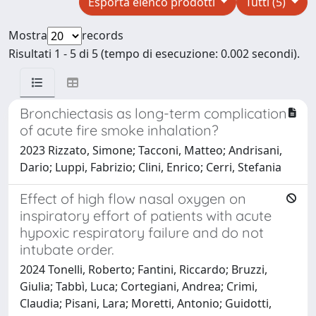
Esporta elenco prodotti
Tutti (5)
Mostra
records
Risultati 1 - 5 di 5 (tempo di esecuzione: 0.002 secondi).
Bronchiectasis as long-term complication
of acute fire smoke inhalation?
2023 Rizzato, Simone; Tacconi, Matteo; Andrisani,
Dario; Luppi, Fabrizio; Clini, Enrico; Cerri, Stefania
Effect of high flow nasal oxygen on
inspiratory effort of patients with acute
hypoxic respiratory failure and do not
intubate order.
2024 Tonelli, Roberto; Fantini, Riccardo; Bruzzi,
Giulia; Tabbì, Luca; Cortegiani, Andrea; Crimi,
Claudia; Pisani, Lara; Moretti, Antonio; Guidotti,