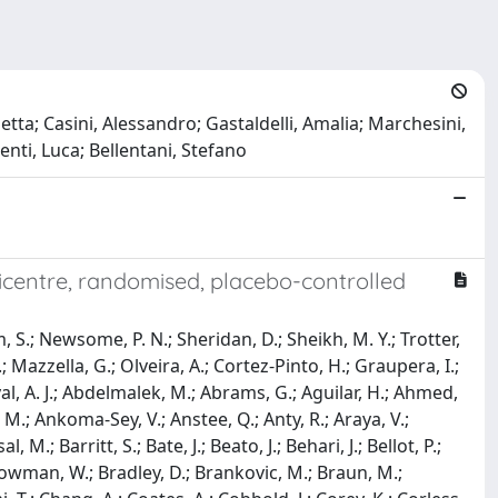
ta; Casini, Alessandro; Gastaldelli, Amalia; Marchesini,
enti, Luca; Bellentani, Stefano
lticentre, randomised, placebo-controlled
 S.; Newsome, P. N.; Sheridan, D.; Sheikh, M. Y.; Trotter,
; Mazzella, G.; Olveira, A.; Cortez-Pinto, H.; Graupera, I.;
nyal, A. J.; Abdelmalek, M.; Abrams, G.; Aguilar, H.; Ahmed,
, M.; Ankoma-Sey, V.; Anstee, Q.; Anty, R.; Araya, V.;
M.; Barritt, S.; Bate, J.; Beato, J.; Behari, J.; Bellot, P.;
; Bowman, W.; Bradley, D.; Brankovic, M.; Braun, M.;