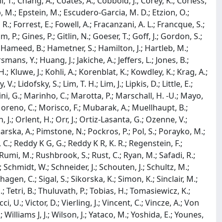
i, T.; Chang, A.; Coates, A.; Cobbold, J.; Corey, K.; Corless,
b, M.; Epstein, M.; Escudero-Garcia, M. D.; Etzion, O.;
 R.; Forrest, E.; Fowell, A.; Fracanzani, A. L.; Francque, S.;
, P.; Gines, P.; Gitlin, N.; Goeser, T.; Goff, J.; Gordon, S.;
Hameed, B.; Hametner, S.; Hamilton, J.; Hartleb, M.;
ans, Y.; Huang, J.; Jakiche, A.; Jeffers, L.; Jones, B.;
H.; Kluwe, J.; Kohli, A.; Korenblat, K.; Kowdley, K.; Krag, A.;
 Lidofsky, S.; Lim, T. H.; Lim, J.; Lipkis, D.; Little, E.;
i, G.; Marinho, C.; Marotta, P.; Marschall, H. -U.; Mayo,
oreno, C.; Morisco, F.; Mubarak, A.; Muellhaupt, B.;
.; Orlent, H.; Orr, J.; Ortiz-Lasanta, G.; Ozenne, V.;
ekarska, A.; Pimstone, N.; Pockros, P.; Pol, S.; Porayko, M.;
, C.; Reddy K G, G.; Reddy K R, K. R.; Regenstein, F.;
Rumi, M.; Rushbrook, S.; Rust, C.; Ryan, M.; Safadi, R.;
.; Schmidt, W.; Schneider, J.; Schouten, J.; Schultz, M.;
gen, C.; Sigal, S.; Sikorska, K.; Simon, K.; Sinclair, M.;
 E.; Tetri, B.; Thuluvath, P.; Tobias, H.; Tomasiewicz, K.;
, U.; Victor, D.; Vierling, J.; Vincent, C.; Vincze, A.; Von
illiams J, J.; Wilson, J.; Yataco, M.; Yoshida, E.; Younes,