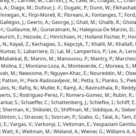
 Carey, E.; Carmiel, M.; Carrion, J. A.; Cave, M.; Chagas, C.; Cham
, A.; Diago, M.; Dufour, J. -F.; Dugalic, P.; Dunn, W.; Elkhasha
 Finnegan, K.; Firpi-Morell, R.; Floreani, A.; Fontanges, T.; Ford,
Gallegos, J.; Geerts, A.; George, J.; Ghali, M.; Ghalib, R.; Gholam
, H.; Guillaume, M.; Gunaratnam, N.; Halegoua-De Marzio, D.; 
urich, E.; Hezode, C.; Hinrichsen, H.; Holland Fischer, P.; Horsm
N.; Kayali, Z.; Kechagias, S.; Kepczyk, T.; Khalili, M.; Khallafi, 
ar, S.; Labarriere, D.; Lai, M.; Lampertico, P.; Lee, A.; Leroy, V.;
 Maliakkal, B.; Manns, M.; Manousou, P.; Mantry, P.; Marchesin
; Molina, E.; Montano-Loza, A.; Monteverde, C.; Moreea, S.; M
 Nevah, M.; Newsome, P.; Nguyen-Khac, E.; Noureddin, M.; Oben, J
 M.; Patton, H.; Peck-Radosavljevic, M.; Petta, S.; Pianko, S.; Pi
los, N.; Rafiq, N.; Muller, K.; Ramji, A.; Ravinuthala, R.; Reddy
Roberts, S.; Rodriguez-Perez, F.; Romero-Gomez, M.; Rubin, R.; 
arkar, S.; Schaeffer, C.; Schattenberg, J.; Schiefke, I.; Schiff, E
; Sherman, K.; Shibolet, O.; Shiffman, M.; Siddique, A.; Sieberha
.; Stinton, L.; Strasser, S.; Svorcan, P.; Szabo, G.; Talal, A.; Tam,
 E.; Vargas, V.; Varkonyi, I.; Veitsman, E.; Vespasiani Gentilucci
tt, K.; Weltman, M.; Wieland, A.; Wiener, G.; Williams A, A.; W