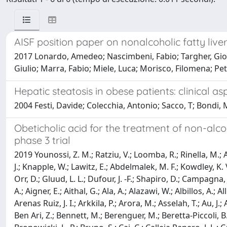
AISF position paper on nonalcoholic fatty live
2017 Lonardo, Amedeo; Nascimbeni, Fabio; Targher, Giova
Giulio; Marra, Fabio; Miele, Luca; Morisco, Filomena; Pett
Hepatic steatosis in obese patients: clinical a
2004 Festi, Davide; Colecchia, Antonio; Sacco, T; Bondi, 
Obeticholic acid for the treatment of non-alco
phase 3 trial
2019 Younossi, Z. M.; Ratziu, V.; Loomba, R.; Rinella, M.;
J.; Knapple, W.; Lawitz, E.; Abdelmalek, M. F.; Kowdley, K. 
Orr, D.; Gluud, L. L.; Dufour, J. -F.; Shapiro, D.; Campagna
A.; Aigner, E.; Aithal, G.; Ala, A.; Alazawi, W.; Albillos, A
Arenas Ruiz, J. I.; Arkkila, P.; Arora, M.; Asselah, T.; Au, J.;
Ben Ari, Z.; Bennett, M.; Berenguer, M.; Beretta-Piccoli, B