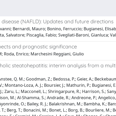
r disease (NAFLD): Updates and future directions
nni; Bernardi, Mauro; Bonino, Ferruccio; Bugianesi, Elisabet
a, Salvatore; Piscaglia, Fabio; Svegliati-Baroni, Gianluca; Val
spects and prognostic significance
M; Roda, Enrico; Marchesini Reggiani, Giulio
holic steatohepatitis: interim analysis from a mu
 Anstee, Q. M.; Goodman, Z.; Bedossa, P.; Geier, A.; Beckebaum,
V.; Montano-Loza, A. J.; Boursier, J.; Mathurin, P.; Bugianesi, E.
, J.; Zaru, L.; Macconell, L.; Shringarpure, R.; Harrison, S.; Sa
.; Allison, M.; Al-Shamma, S.; Andrade, R.; Andreone, P.; Angelico
 Ayonrinde, O.; Bailey, R. J.; Balakrishnan, M.; Bambha, K.; Bansal, 
. T.; Berg, T.; Bonacini, M.; Bonet, L.; Borg, B.; Bourliere, M.