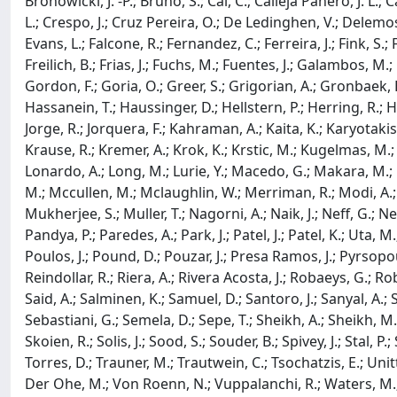
Bronowicki, J. -P.; Bruno, S.; Cai, C.; Calleja Panero, J. L.;
L.; Crespo, J.; Cruz Pereira, O.; De Ledinghen, V.; Delemos
Evans, L.; Falcone, R.; Fernandez, C.; Ferreira, J.; Fink, S.;
Freilich, B.; Frias, J.; Fuchs, M.; Fuentes, J.; Galambos, M.; 
Gordon, F.; Goria, O.; Greer, S.; Grigorian, A.; Gronbaek
Hassanein, T.; Haussinger, D.; Hellstern, P.; Herring, R.; He
Jorge, R.; Jorquera, F.; Kahraman, A.; Kaita, K.; Karyotakis, 
Krause, R.; Kremer, A.; Krok, K.; Krstic, M.; Kugelmas, M.; Kum
Lonardo, A.; Long, M.; Lurie, Y.; Macedo, G.; Makara, M.;
M.; Mccullen, M.; Mclaughlin, W.; Merriman, R.; Modi, A.
Mukherjee, S.; Muller, T.; Nagorni, A.; Naik, J.; Neff, G.;
Pandya, P.; Paredes, A.; Park, J.; Patel, J.; Patel, K.; Uta,
Poulos, J.; Pound, D.; Pouzar, J.; Presa Ramos, J.; Pyrsopou
Reindollar, R.; Riera, A.; Rivera Acosta, J.; Robaeys, G.; 
Said, A.; Salminen, K.; Samuel, D.; Santoro, J.; Sanyal, A.; S
Sebastiani, G.; Semela, D.; Sepe, T.; Sheikh, A.; Sheikh, M.
Skoien, R.; Solis, J.; Sood, S.; Souder, B.; Spivey, J.; Stal, P
Torres, D.; Trauner, M.; Trautwein, C.; Tsochatzis, E.; Unitt,
Der Ohe, M.; Von Roenn, N.; Vuppalanchi, R.; Waters, M.; Wa