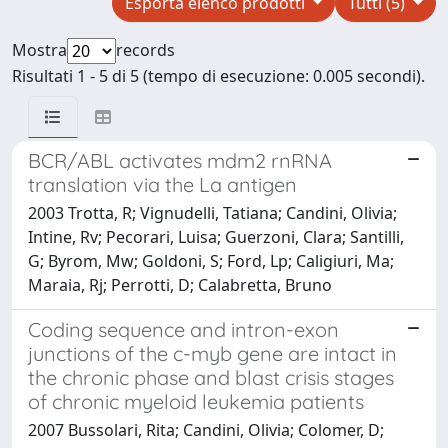
Esporta elenco prodotti
Tutti (5)
Mostra
records
Risultati 1 - 5 di 5 (tempo di esecuzione: 0.005 secondi).
BCR/ABL activates mdm2 rnRNA
translation via the La antigen
2003 Trotta, R; Vignudelli, Tatiana; Candini, Olivia;
Intine, Rv; Pecorari, Luisa; Guerzoni, Clara; Santilli,
G; Byrom, Mw; Goldoni, S; Ford, Lp; Caligiuri, Ma;
Maraia, Rj; Perrotti, D; Calabretta, Bruno
Coding sequence and intron-exon
junctions of the c-myb gene are intact in
the chronic phase and blast crisis stages
of chronic myeloid leukemia patients
2007 Bussolari, Rita; Candini, Olivia; Colomer, D;