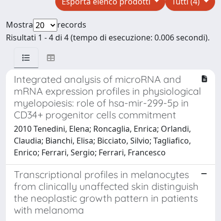
Esporta elenco prodotti
Tutti (4)
Mostra
records
Risultati 1 - 4 di 4 (tempo di esecuzione: 0.006 secondi).
Integrated analysis of microRNA and
mRNA expression profiles in physiological
myelopoiesis: role of hsa-mir-299-5p in
CD34+ progenitor cells commitment
2010 Tenedini, Elena; Roncaglia, Enrica; Orlandi,
Claudia; Bianchi, Elisa; Bicciato, Silvio; Tagliafico,
Enrico; Ferrari, Sergio; Ferrari, Francesco
Transcriptional profiles in melanocytes
from clinically unaffected skin distinguish
the neoplastic growth pattern in patients
with melanoma