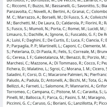
Bortolotti, P.; Bortolussi, M.; De Vecchi, M.; Zanardi, F.; Gr
C.; Riccomi, F.; Buzzo, M.; Bassanelli, G.; Savonitto, S.; Bian
Panzavolta, C.; Novelli, A.; Bertini, A.; Granai, C.; Colombo,
M. C.; Marrazzo, A.; Borselli, M.; Di Fusco, S. A.; Colivicchi,
M.; Barchetti, M.; De Laura, D.; Caldarola, P.; Fiorini, R.; Ra
S.; Fusco, S.; Mumoli, N.; Porta, C.; Romei, M.; Lucidi, M.; 
Limauro, S.; Dachille, A.; Ignone, G.; Fuscaldo, G. F.; De Ros
A.; Luisi, F.; Daghini, E.; De Curtis, E.; Luca, F.; Ciancia, F.
P.; Parpaglia, P. P.; Martinelli, L.; Caponi, C.; Clemente,
S.; Peterlana, D.; Di Paola, R.; Felis, S.; Correale, M.; Brunet
G.; Ceresa, I. F.; Galeotalanza, M.; Benazzi, B.; Porzio, M.; 
Marchesi, C.; Mazzone, A.; Di Tommaso, R.; Cocco, F.; Pezzu
Fichera, D.; Malatino, L.; Sgroi, C.; Morana, I. M.; Cicero,
Saladini, F.; Corsi, D. C.; Macarone Palmieri, N.; Pierfrance
Paludo, A.; Padula, D.; Antonelli, A.; Bicchi, M.; Tota, G.; A
Bellizzi, A.; Farneti, L.; Salomone, P.; Mannarini, A.; Grifo
Torromeo, C.; Campana, C.; Pistone, M. C.; Caravita, S.; La
Pinelli, M.; Ballocca, F.; Parca, G.; Pasini, S. M.; Maragno, M
Piccinni, G. C.; Caruso, G.; Boriani, G.; Lanzillotta, P.; Pic