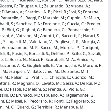
sto, U. G.; Picariello, C.; Roncon, L.; Maddalozzo, A.; Nitti,
Giostra, F.; Tinuper, A. L.; Zalunardo, B.; Visona, A.;
 D'Amato, A.; Scardovi, A. B.; Ricci, R.; Iosi, S.; Fontana,
.; Panarello, S.; Raggi, F.; Marzolo, M.; Cuppini, S.; Milan,
Ubaldi, S.; Sanchez, F. A.; Forgione, C.; Cuccia, C.; Predieri,
P.; Bitti, G.; Righini, G.; Bandiera, G.; Pennacchio, E.;
orapi, A.; Vatrano, M.; Angotti, C.; Baccetti, F.; Harari, S.
 S.; Silingardi, M.; Valeriano, V.; Pugliese, F. R.; Murgia, A.
C.; Veropalumbo, M. R.; Sacco, M.; Morella, P.; Dorigoni,
i, R.; Pasin, F.; Bonardi, S.; Delfino, P.; Scifo, C.; Savioli,
, L.; Bozza, N.; Nacci, F.; Scarabelli, M. A.; Amico, F.;
carini, A. R.; Guglielmelli, E.; Vannucchi, V.; Moroni, F.;
; Maestripieri, V.; Battocchio, M.; De Santis, M. T.;
 M.; Paliani, U.; Prat, L. I.; Chiecchi, L.; Cuonzo, M.;
 Cettina, R.; Magnani, O.; Levato, M.; Gessi, V.; De Rui, M.;
D.; Pasoli, P.; Meloni, S.; Frenda, A.; Viola, G.;
ossini, D.; Brunacci, M.; Capuano, A.; Tagliamonte, G.;
ni, E.; Miceli, R.; Pecoraro, R.; Fonti, C.; Pegoraro, S.;
poni, M. C.; Querci, G.; Terribile, R.; Menabue, M.;