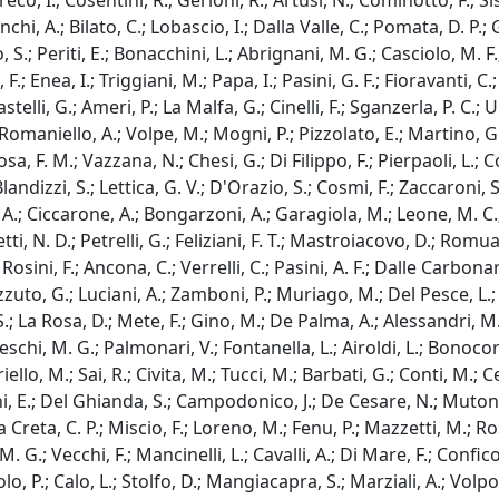
eco, I.; Cosentini, R.; Gerloni, R.; Artusi, N.; Cominotto, F.; Si
chi, A.; Bilato, C.; Lobascio, I.; Dalla Valle, C.; Pomata, D. P.; 
 S.; Periti, E.; Bonacchini, L.; Abrignani, M. G.; Casciolo, M. F.;
 F.; Enea, I.; Triggiani, M.; Papa, I.; Pasini, G. F.; Fioravanti, C
stelli, G.; Ameri, P.; La Malfa, G.; Cinelli, F.; Sganzerla, P. C.; 
Romaniello, A.; Volpe, M.; Mogni, P.; Pizzolato, E.; Martino, G. 
a, F. M.; Vazzana, N.; Chesi, G.; Di Filippo, F.; Pierpaoli, L.; C
; Blandizzi, S.; Lettica, G. V.; D'Orazio, S.; Cosmi, F.; Zaccaroni,
 M. A.; Ciccarone, A.; Bongarzoni, A.; Garagiola, M.; Leone, M. 
ti, N. D.; Petrelli, G.; Feliziani, F. T.; Mastroiacovo, D.; Romuald
Rosini, F.; Ancona, C.; Verrelli, C.; Pasini, A. F.; Dalle Carbonare
to, G.; Luciani, A.; Zamboni, P.; Muriago, M.; Del Pesce, L.; Lu
 S.; La Rosa, D.; Mete, F.; Gino, M.; De Palma, A.; Alessandri, M.
schi, M. G.; Palmonari, V.; Fontanella, L.; Airoldi, L.; Bonocore,
riello, M.; Sai, R.; Civita, M.; Tucci, M.; Barbati, G.; Conti, M.;
ni, E.; Del Ghianda, S.; Campodonico, J.; De Cesare, N.; Mutone, 
 Creta, C. P.; Miscio, F.; Loreno, M.; Fenu, P.; Mazzetti, M.; R
. G.; Vecchi, F.; Mancinelli, L.; Cavalli, A.; Di Mare, F.; Confico
colo, P.; Calo, L.; Stolfo, D.; Mangiacapra, S.; Marziali, A.; Vol