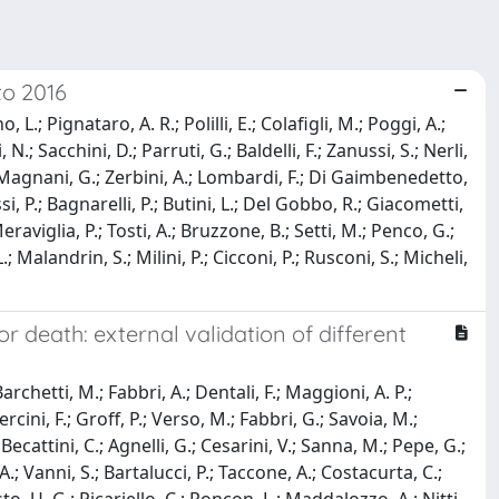
to 2016
.; Pignataro, A. R.; Polilli, E.; Colafigli, M.; Poggi, A.;
.; Sacchini, D.; Parruti, G.; Baldelli, F.; Zanussi, S.; Nerli,
, G.; Magnani, G.; Zerbini, A.; Lombardi, F.; Di Gaimbenedetto,
si, P.; Bagnarelli, P.; Butini, L.; Del Gobbo, R.; Giacometti,
 Meraviglia, P.; Tosti, A.; Bruzzone, B.; Setti, M.; Penco, G.;
.; Malandrin, S.; Milini, P.; Cicconi, P.; Rusconi, S.; Micheli,
r death: external validation of different
rchetti, M.; Fabbri, A.; Dentali, F.; Maggioni, A. P.;
rcini, F.; Groff, P.; Verso, M.; Fabbri, G.; Savoia, M.;
; Becattini, C.; Agnelli, G.; Cesarini, V.; Sanna, M.; Pepe, G.;
A.; Vanni, S.; Bartalucci, P.; Taccone, A.; Costacurta, C.;