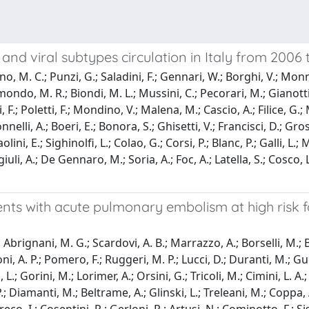
and viral subtypes circulation in Italy from 2006 
, M. C.; Punzi, G.; Saladini, F.; Gennari, W.; Borghi, V.; Monno, L
smondo, M. R.; Biondi, M. L.; Mussini, C.; Pecorari, M.; Gianotti, N
anti, F.; Poletti, F.; Mondino, V.; Malena, M.; Cascio, A.; Filice
elli, A.; Boeri, E.; Bonora, S.; Ghisetti, V.; Francisci, D.; Gros
ini, E.; Sighinolfi, L.; Colao, G.; Corsi, P.; Blanc, P.; Galli, L.;
iuli, A.; De Gennaro, M.; Soria, A.; Foc, A.; Latella, S.; Cosco, L
nts with acute pulmonary embolism at high risk fo
Abrignani, M. G.; Scardovi, A. B.; Marrazzo, A.; Borselli, M.; Ba
ni, A. P.; Pomero, F.; Ruggeri, M. P.; Lucci, D.; Duranti, M.; Gue
 L.; Gorini, M.; Lorimer, A.; Orsini, G.; Tricoli, M.; Cimini, L. A.
.; Diamanti, M.; Beltrame, A.; Glinski, L.; Treleani, M.; Coppa, 