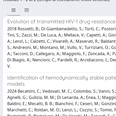
Evolution of transmitted HIV-1 drug resistance 
2018 Rossetti, B.; Di Giambenedetto, S.; Torti, C.; Postorino
Tini, S.; Zazzi, M.; De Luca, A.; Mellace, V.; Capetti, A.; Gi
A.; Lenzi, L.; Calzetti, C.; Vivarelli, A.; Maserati, R.; Bald
S.; Andreoni, M.; Montano, M.; Vullo, V.; Turriziani, O.; Gonn
A.; Tacconi, D.; Callegaro, A.; Maggiolo, F.; Zoncada, A.; Paol
Di Biagio, A.; Nencioni, C.; Pardelli, R.; Arcidiacono, I.; Deg
V.
Identification of hemodynamically stable patie
models
2024 Becattini, C.; Vedovati, M. C.; Colombo, S.; Vanni, S.; 
Agnelli, G.; Gulizia, M. M.; Di Lenarda, A.; Enea, I.; Maggio
Baldini, E.; Mecatti, B. B.; Bianchini, F.; Ceseri, M.; Gonzini,
Marchetti, C.; Roldan, M. O.; Lenzi, L.; Cozzio, S.; Tomio, P