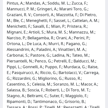
Pintus, A.; Mandas, A.; Soddu, M. L.; Zucca, F.;
Mannucci, P. M.; Gringeri, A.; Marani Toro, G.;
Graziani, R. V.; Consorti, A.; Mazzotta, F.; Di Pietro,
M.; Ble, C.; Meneghetti, F.; Sasset, L.; Cattelan, A. M.;
Menichetti, F.; Savalli, E.; Mian, P.; Pristera, R.;
Mignani, E.; Artioli, S.; Mura, M. S.; Mannazzu, M.;
Narciso, P.; Bellagamba, R.; Orani, A.; Perini, P.;
Ortona, L.; De Luca, A.; Murri, R.; Pagano, G.;
Alessandrini, A.; Paladini, A.; Vinattieri, M. A.;
Carbonai, S.; Pastore, G.; Ladina, N.; Tateo, M.;
Piersantelli, N.; Penco, G.; Petrelli, E.; Balducci, M.;
Pippi, L.; Gonnelli, A.; Puppo, F.; Murdaca, G.; Raise,
E.; Pasquirucci, A.; Riccio, G.; Bartolacci, V.; Carrega,
G.; Rizzardini, G.; Migliorino, G.; Russo, R.;
Casentino, S.; Celesia, M.; Soranzo, M. L.; Macor, A.;
Salassa, B.; Soscia, F.; Roberti, L.; Di Toro, M. T.;
Stagno, A.; Beltrami, C.; Suter, F.; Maggiolo, F.;
Ripamonti, D.; Tantimonaco, G.; Grisorio, B.;
Tassara, A.; Rossi, P.; Tinelli, M.; Regazzetti, A.; Tirelli,