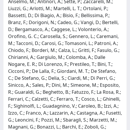
Anselmo, M.; Antinori, A.; Sette, P.; Zaccarelli, M.;
Liuzzi, G.; Arlotti, M.; Martelli, L. T.; Ortolani, P.;
Bassetti, D.; Di Biagio, A.; Bisio, F.; Bellissima, P.;
Branz, F.; Dorigoni, N.; Cadeo, G.; Vangi, D.; Bertelli,
D.; Bergamasco, A.; Caggese, L.; Volonterio, A.;
Orofino, G. C.; Carosella, S.; Gennero, L.; Caremani,
M.; Tacconi, D.; Carosi, G.; Tomasoni, L.; Patroni, A.;
Chiodo, F.; Borderi, M.; Calza, L.; Gritti, F.; Fasulo, G.;
Chirianni, A.; Gargiulo, M.; Colomba, A.; Dalle
Nogare, E. R.; Di Lorenzo, F.; Prestileo, T.; Bini, T.;
Cicconi, P.; De Lalla, F.; Giordani, M. T.; De Stefano,
C.; De Stefano, G.; Delia, S.; Ciardi, M.; Di Perri, G.;
Sinicco, A.; Sales, P.; Dini, M.; Simeone, M.; Esposito,
R.; Guaraldi, G.; Beghetto, B.; Fatuzzo, F.; La Rosa, R.;
Ferrari, C.; Calzetti, C.; Ferraro, T.; Cosco, L.; Ghinelli,
F.; Sighinolfi, L.; Guadagnino, V.; Caroleo, B.; Izzi, A.;
Izzo, C.; Franco, A.; Lazzarin, A.; Castagna, A.; Fusetti,
G.; Leoncini, F.; Pozzi, M.; Sbaragli, S.; Marzetti, M.;
Magnani, G.; Bonazzi, L.; Barchi, E.; Zoboli, G.;