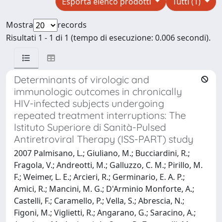
Esporta elenco prodotti
Tutti (1)
Mostra
records
Risultati 1 - 1 di 1 (tempo di esecuzione: 0.006 secondi).
Determinants of virologic and
immunologic outcomes in chronically
HIV-infected subjects undergoing
repeated treatment interruptions: The
Istituto Superiore di Sanità-Pulsed
Antiretroviral Therapy (ISS-PART) study
2007 Palmisano, L.; Giuliano, M.; Bucciardini, R.;
Fragola, V.; Andreotti, M.; Galluzzo, C. M.; Pirillo, M.
F.; Weimer, L. E.; Arcieri, R.; Germinario, E. A. P.;
Amici, R.; Mancini, M. G.; D'Arminio Monforte, A.;
Castelli, F.; Caramello, P.; Vella, S.; Abrescia, N.;
Figoni, M.; Viglietti, R.; Angarano, G.; Saracino, A.;