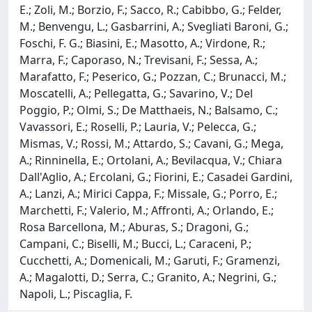
E.; Zoli, M.; Borzio, F.; Sacco, R.; Cabibbo, G.; Felder,
M.; Benvengu, L.; Gasbarrini, A.; Svegliati Baroni, G.;
Foschi, F. G.; Biasini, E.; Masotto, A.; Virdone, R.;
Marra, F.; Caporaso, N.; Trevisani, F.; Sessa, A.;
Marafatto, F.; Peserico, G.; Pozzan, C.; Brunacci, M.;
Moscatelli, A.; Pellegatta, G.; Savarino, V.; Del
Poggio, P.; Olmi, S.; De Matthaeis, N.; Balsamo, C.;
Vavassori, E.; Roselli, P.; Lauria, V.; Pelecca, G.;
Mismas, V.; Rossi, M.; Attardo, S.; Cavani, G.; Mega,
A.; Rinninella, E.; Ortolani, A.; Bevilacqua, V.; Chiara
Dall'Aglio, A.; Ercolani, G.; Fiorini, E.; Casadei Gardini,
A.; Lanzi, A.; Mirici Cappa, F.; Missale, G.; Porro, E.;
Marchetti, F.; Valerio, M.; Affronti, A.; Orlando, E.;
Rosa Barcellona, M.; Aburas, S.; Dragoni, G.;
Campani, C.; Biselli, M.; Bucci, L.; Caraceni, P.;
Cucchetti, A.; Domenicali, M.; Garuti, F.; Gramenzi,
A.; Magalotti, D.; Serra, C.; Granito, A.; Negrini, G.;
Napoli, L.; Piscaglia, F.