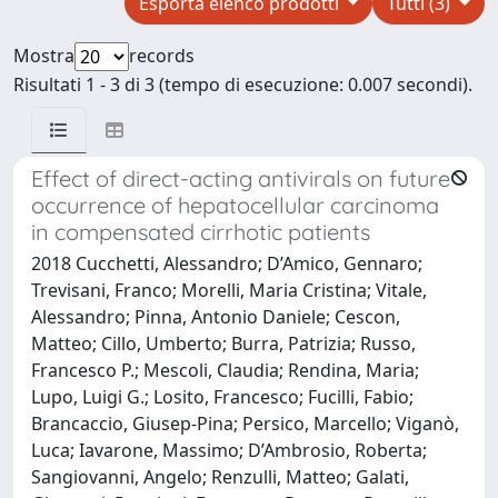
Esporta elenco prodotti
Tutti (3)
Mostra
records
Risultati 1 - 3 di 3 (tempo di esecuzione: 0.007 secondi).
Effect of direct-acting antivirals on future
occurrence of hepatocellular carcinoma
in compensated cirrhotic patients
2018 Cucchetti, Alessandro; D’Amico, Gennaro;
Trevisani, Franco; Morelli, Maria Cristina; Vitale,
Alessandro; Pinna, Antonio Daniele; Cescon,
Matteo; Cillo, Umberto; Burra, Patrizia; Russo,
Francesco P.; Mescoli, Claudia; Rendina, Maria;
Lupo, Luigi G.; Losito, Francesco; Fucilli, Fabio;
Brancaccio, Giusep-Pina; Persico, Marcello; Viganò,
Luca; Iavarone, Massimo; D’Ambrosio, Roberta;
Sangiovanni, Angelo; Renzulli, Matteo; Galati,