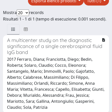
Esporta elenco prodotti
Tutti (1)
Mostra
records
Risultati 1 - 1 di 1 (tempo di esecuzione: 0.001 secondi).
A multicenter study on the diagnostic
significance of a single cerebrospinal fluid
IgG band
2017 Ferraro, Diana; Franciotta, Diego; Bedin,
Roberta; Solaro, Claudio; Cocco, Eleonora;
Santangelo, Mario; Immovilli, Paolo; Gajofatto,
Alberto; Calabrese, Massimiliano; Di Filippo,
Massimiliano; Orlandi, Riccardo; Simone, Anna
Maria; Vitetta, Francesca; Capello, Elisabetta; Giunti,
Debora; Murialdo, Alessandra; Frau, Jessica;
Mariotto, Sara; Gallina, Antongiulio; Gasperini,
Claudio; Sola, Patrizia