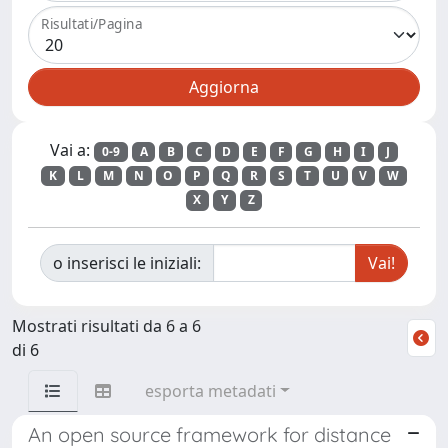
Risultati/Pagina
Vai a:
0-9
A
B
C
D
E
F
G
H
I
J
K
L
M
N
O
P
Q
R
S
T
U
V
W
X
Y
Z
o inserisci le iniziali:
Mostrati risultati da 6 a 6
di 6
esporta metadati
An open source framework for distance