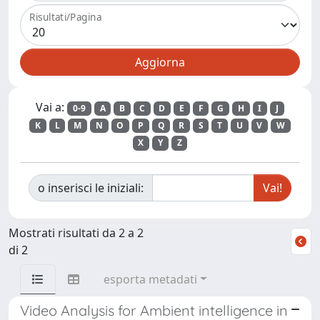
Risultati/Pagina
Vai a:
0-9
A
B
C
D
E
F
G
H
I
J
K
L
M
N
O
P
Q
R
S
T
U
V
W
X
Y
Z
o inserisci le iniziali:
Mostrati risultati da 2 a 2
di 2
esporta metadati
Video Analysis for Ambient intelligence in