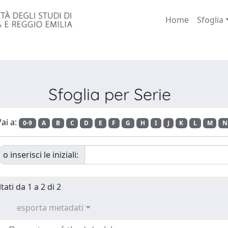
Home
Sfoglia
Sfoglia per Serie
ai a:
0-9
A
B
C
D
E
F
G
H
I
J
K
L
M
N
o inserisci le iniziali:
tati da 1 a 2 di 2
esporta metadati