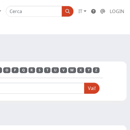
IT
LOGIN
O
P
Q
R
S
T
U
V
W
X
Y
Z