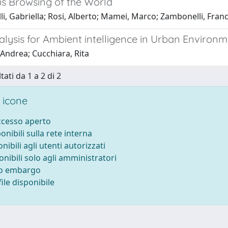
us Browsing of the World
li, Gabriella; Rosi, Alberto; Mamei, Marco; Zambonelli, Fran
alysis for Ambient intelligence in Urban Environ
 Andrea; Cucchiara, Rita
tati da 1 a 2 di 2
 icone
accesso aperto
ponibili sulla rete interna
onibili agli utenti autorizzati
onibili solo agli amministratori
to embargo
ile disponibile