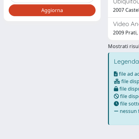
Ubiquito
2007 Castel
Video An
2009 Prati,
Mostrati risul
Legenda
file ad 
file dis
file disp
file disp
file sot
nessun f