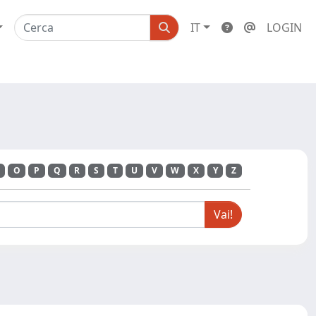
IT
LOGIN
O
P
Q
R
S
T
U
V
W
X
Y
Z