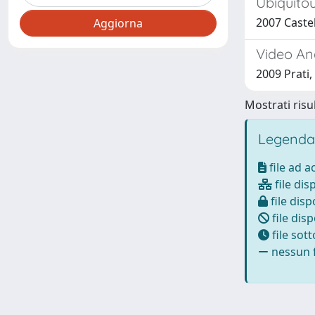
Ubiquito
2007 Castel
Video An
2009 Prati,
Mostrati risul
Legenda
file ad 
file dis
file disp
file disp
file sot
nessun f