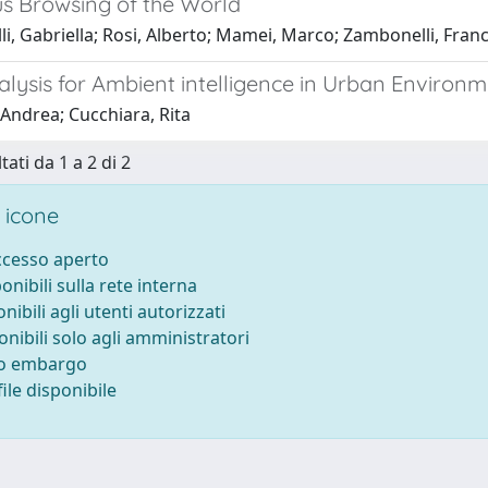
us Browsing of the World
li, Gabriella; Rosi, Alberto; Mamei, Marco; Zambonelli, Fran
alysis for Ambient intelligence in Urban Environ
 Andrea; Cucchiara, Rita
tati da 1 a 2 di 2
 icone
accesso aperto
ponibili sulla rete interna
onibili agli utenti autorizzati
onibili solo agli amministratori
to embargo
ile disponibile