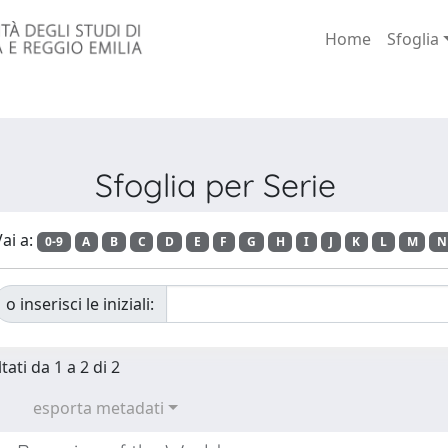
Home
Sfoglia
Sfoglia per Serie
ai a:
0-9
A
B
C
D
E
F
G
H
I
J
K
L
M
N
o inserisci le iniziali:
tati da 1 a 2 di 2
esporta metadati