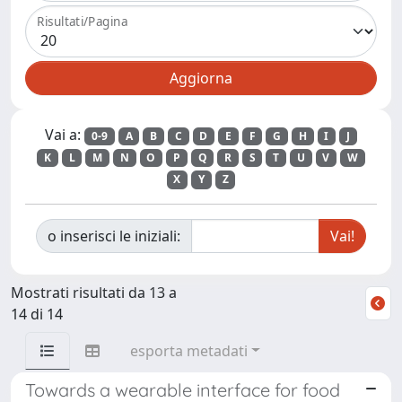
Risultati/Pagina
Vai a:
0-9
A
B
C
D
E
F
G
H
I
J
K
L
M
N
O
P
Q
R
S
T
U
V
W
X
Y
Z
o inserisci le iniziali:
Mostrati risultati da 13 a
14 di 14
esporta metadati
Towards a wearable interface for food