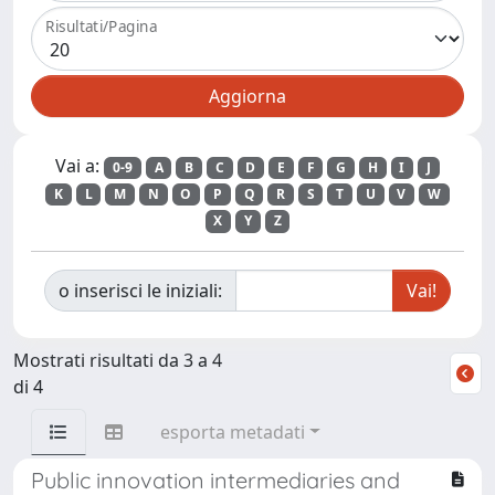
Risultati/Pagina
Vai a:
0-9
A
B
C
D
E
F
G
H
I
J
K
L
M
N
O
P
Q
R
S
T
U
V
W
X
Y
Z
o inserisci le iniziali:
Mostrati risultati da 3 a 4
di 4
esporta metadati
Public innovation intermediaries and