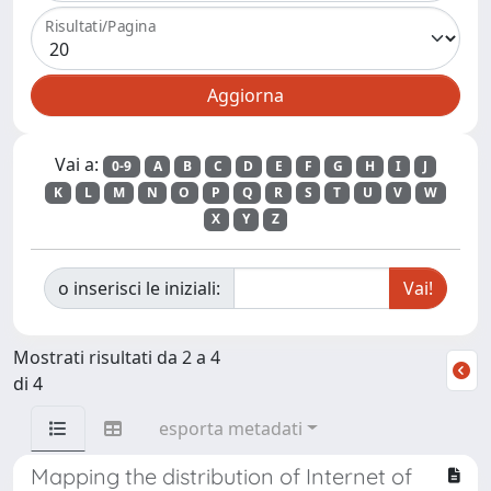
Risultati/Pagina
Vai a:
0-9
A
B
C
D
E
F
G
H
I
J
K
L
M
N
O
P
Q
R
S
T
U
V
W
X
Y
Z
o inserisci le iniziali:
Mostrati risultati da 2 a 4
di 4
esporta metadati
Mapping the distribution of Internet of