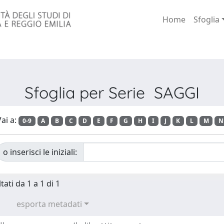
Home
Sfoglia
Sfoglia per Serie SAGGI
ai a:
0-9
A
B
C
D
E
F
G
H
I
J
K
L
M
N
o inserisci le iniziali:
tati da 1 a 1 di 1
esporta metadati