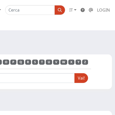
IT
LOGIN
O
P
Q
R
S
T
U
V
W
X
Y
Z