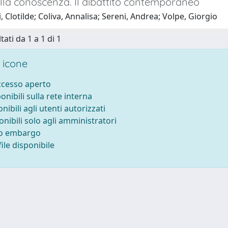
lla conoscenza. Il dibattito contemporaneo
, Clotilde; Coliva, Annalisa; Sereni, Andrea; Volpe, Giorgio
tati da 1 a 1 di 1
 icone
accesso aperto
ponibili sulla rete interna
onibili agli utenti autorizzati
onibili solo agli amministratori
to embargo
ile disponibile