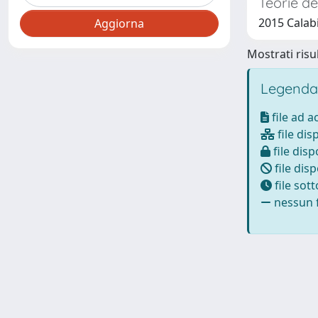
Teorie de
2015 Calabi
Mostrati risul
Legenda
file ad 
file dis
file disp
file disp
file sot
nessun f