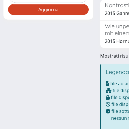
Kontrast
2015 Gannu
Wie unpe
mit einem
2015 Hornu
Mostrati risul
Legenda
file ad 
file dis
file disp
file disp
file sot
nessun f