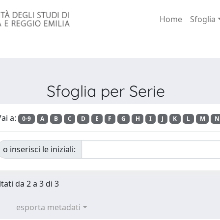
Home
Sfoglia
Sfoglia per Serie
ai a:
0-9
A
B
C
D
E
F
G
H
I
J
K
L
M
N
o inserisci le iniziali:
tati da 2 a 3 di 3
esporta metadati