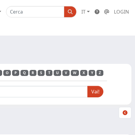
IT
LOGIN
O
P
Q
R
S
T
U
V
W
X
Y
Z