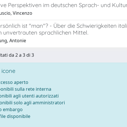
ive Perspektiven im deutschen Sprach- und Kult
scio, Vincenzo
rsönlich ist "man"? - Über die Schwierigkeiten i
 unvertrauten sprachlichen Mittel.
ng, Antonie
tati da 2 a 3 di 3
 icone
accesso aperto
ponibili sulla rete interna
onibili agli utenti autorizzati
onibili solo agli amministratori
to embargo
ile disponibile