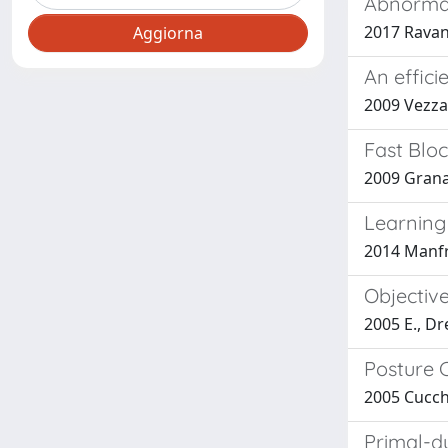
Abnormal
2017 Ravanb
An effici
2009 Vezzan
Fast Blo
2009 Grana,
Learning
2014 Manfr
Objectiv
2005 E., Dr
Posture C
2005 Cucchia
Primal-du