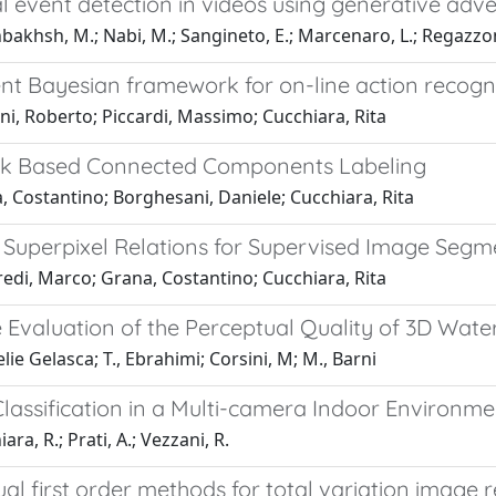
 event detection in videos using generative adve
akhsh, M.; Nabi, M.; Sangineto, E.; Marcenaro, L.; Regazzoni
ent Bayesian framework for on-line action recogn
i, Roberto; Piccardi, Massimo; Cucchiara, Rita
ck Based Connected Components Labeling
 Costantino; Borghesani, Daniele; Cucchiara, Rita
 Superpixel Relations for Supervised Image Segm
edi, Marco; Grana, Costantino; Cucchiara, Rita
e Evaluation of the Perceptual Quality of 3D Wat
elie Gelasca; T., Ebrahimi; Corsini, M; M., Barni
lassification in a Multi-camera Indoor Environme
ra, R.; Prati, A.; Vezzani, R.
al first order methods for total variation image 