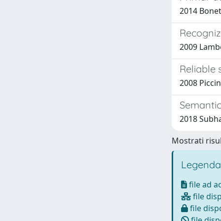
2014 Bonetti
Recogniz
2009 Lamber
Reliable
2008 Piccin
Semantic-
2018 Subhan
Mostrati risul
Legenda
file ad 
file dis
file disp
file disp