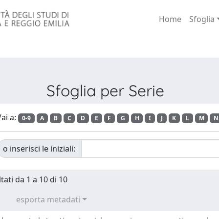
Home
Sfoglia
Sfoglia per Serie
ai a:
0-9
A
B
C
D
E
F
G
H
I
J
K
L
M
N
o inserisci le iniziali:
tati da 1 a 10 di 10
esporta metadati