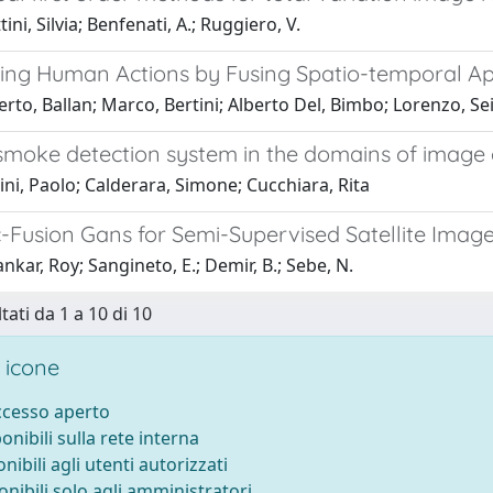
ni, Silvia; Benfenati, A.; Ruggiero, V.
ing Human Actions by Fusing Spatio-temporal A
to, Ballan; Marco, Bertini; Alberto Del, Bimbo; Lorenzo, Se
 smoke detection system in the domains of image
ini, Paolo; Calderara, Simone; Cucchiara, Rita
Fusion Gans for Semi-Supervised Satellite Image 
kar, Roy; Sangineto, E.; Demir, B.; Sebe, N.
tati da 1 a 10 di 10
 icone
accesso aperto
ponibili sulla rete interna
onibili agli utenti autorizzati
onibili solo agli amministratori