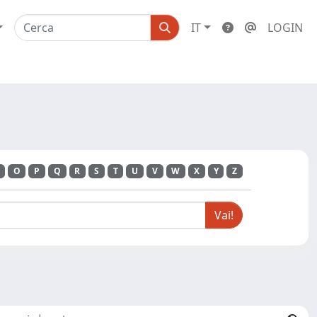
IT
LOGIN
O
P
Q
R
S
T
U
V
W
X
Y
Z