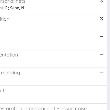
rsarial nets
, C.; Sebe, N.
ition
entation
ermarking
nt
restoration in presence of Poisson noise