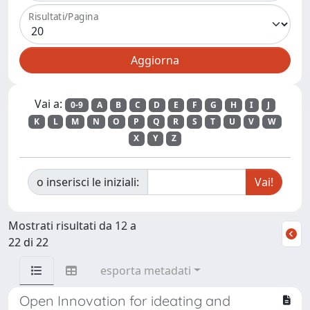
Risultati/Pagina
Vai a:
0-9
A
B
C
D
E
F
G
H
I
J
K
L
M
N
O
P
Q
R
S
T
U
V
W
X
Y
Z
o inserisci le iniziali:
Mostrati risultati da 12 a
22 di 22
esporta metadati
Open Innovation for ideating and