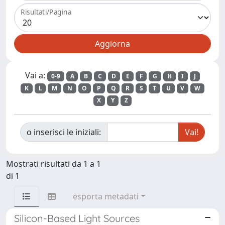
Risultati/Pagina
Vai a:
0-9
A
B
C
D
E
F
G
H
I
J
K
L
M
N
O
P
Q
R
S
T
U
V
W
X
Y
Z
o inserisci le iniziali:
Mostrati risultati da 1 a 1
di 1
esporta metadati
Silicon-Based Light Sources