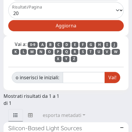
Risultati/Pagina
Vai a:
0-9
A
B
C
D
E
F
G
H
I
J
K
L
M
N
O
P
Q
R
S
T
U
V
W
X
Y
Z
o inserisci le iniziali:
Mostrati risultati da 1 a 1
di 1
esporta metadati
Silicon-Based Light Sources