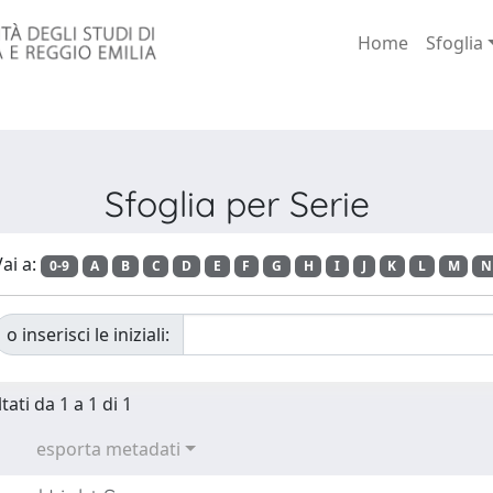
Home
Sfoglia
Sfoglia per Serie
ai a:
0-9
A
B
C
D
E
F
G
H
I
J
K
L
M
N
o inserisci le iniziali:
tati da 1 a 1 di 1
esporta metadati