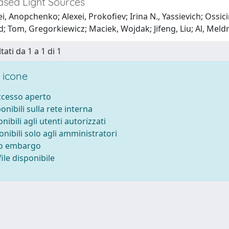
ased Light Sources
i, Anopchenko; Alexei, Prokofiev; Irina N., Yassievich; Ossic
d; Tom, Gregorkiewicz; Maciek, Wojdak; Jifeng, Liu; Al, Mel
tati da 1 a 1 di 1
 icone
accesso aperto
ponibili sulla rete interna
onibili agli utenti autorizzati
onibili solo agli amministratori
to embargo
ile disponibile