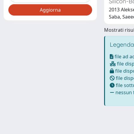
Silicon-B
2013 Alekse
Saba, Saee
Mostrati risul
Legenda
file ad 
file dis
file disp
file disp
file sot
nessun f