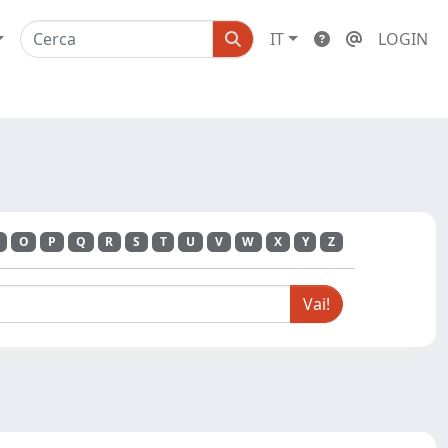
IT
LOGIN
O
P
Q
R
S
T
U
V
W
X
Y
Z