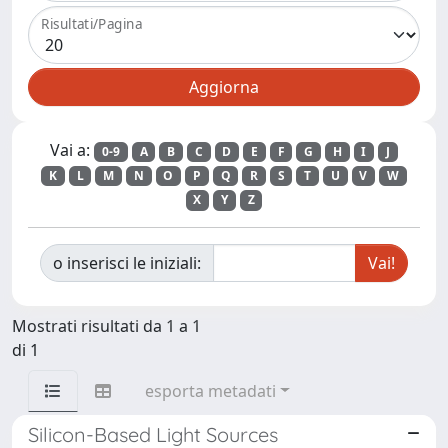
Risultati/Pagina
Vai a:
0-9
A
B
C
D
E
F
G
H
I
J
K
L
M
N
O
P
Q
R
S
T
U
V
W
X
Y
Z
o inserisci le iniziali:
Mostrati risultati da 1 a 1
di 1
esporta metadati
Silicon-Based Light Sources