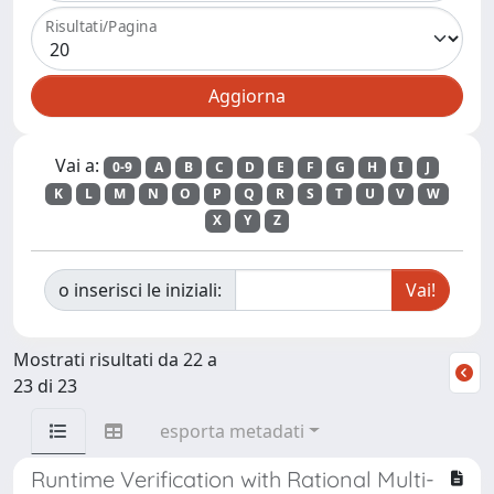
Risultati/Pagina
Vai a:
0-9
A
B
C
D
E
F
G
H
I
J
K
L
M
N
O
P
Q
R
S
T
U
V
W
X
Y
Z
o inserisci le iniziali:
Mostrati risultati da 22 a
23 di 23
esporta metadati
Runtime Verification with Rational Multi-