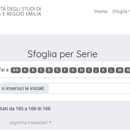
Home
Sfoglia
Sfoglia per Serie
ai a:
0-9
A
B
C
D
E
F
G
H
I
J
K
L
M
N
o inserisci le iniziali:
ltati da 165 a 166 di 166
esporta metadati