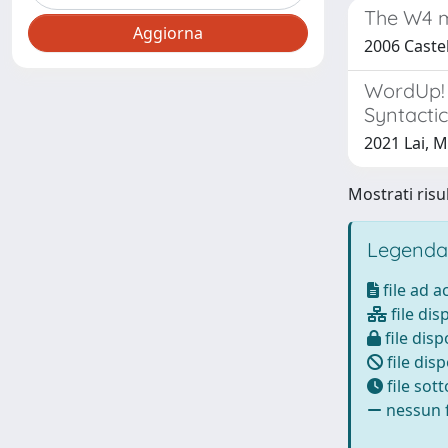
The W4 m
2006 Castell
WordUp! 
Syntactic
2021 Lai, M
Mostrati risu
Legenda
file ad 
file dis
file disp
file disp
file sot
nessun f