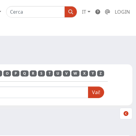
IT
LOGIN
O
P
Q
R
S
T
U
V
W
X
Y
Z