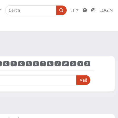
IT
LOGIN
O
P
Q
R
S
T
U
V
W
X
Y
Z