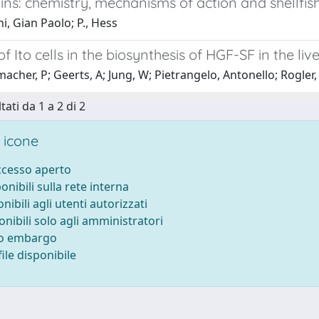
ns: chemistry, mechanisms of action and shellfis
i, Gian Paolo; P., Hess
f Ito cells in the biosynthesis of HGF-SF in the live
acher, P; Geerts, A; Jung, W; Pietrangelo, Antonello; Rogler,
tati da 1 a 2 di 2
 icone
accesso aperto
ponibili sulla rete interna
onibili agli utenti autorizzati
onibili solo agli amministratori
to embargo
ile disponibile