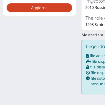
Phycotoxi
2010 Rossin
The role o
1993 Schirm
Mostrati risul
Legenda
file ad 
file dis
file disp
file disp
file sot
nessun f