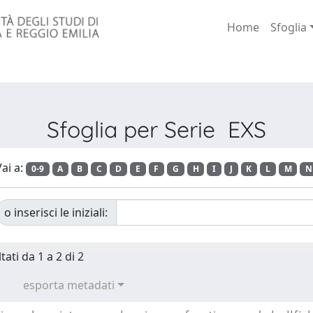
Home
Sfoglia
Sfoglia per Serie EXS
ai a:
0-9
A
B
C
D
E
F
G
H
I
J
K
L
M
N
o inserisci le iniziali:
tati da 1 a 2 di 2
esporta metadati