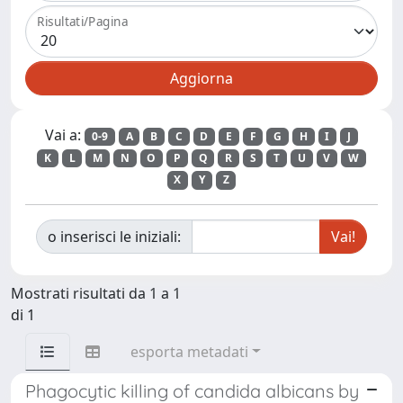
Risultati/Pagina
Vai a:
0-9
A
B
C
D
E
F
G
H
I
J
K
L
M
N
O
P
Q
R
S
T
U
V
W
X
Y
Z
o inserisci le iniziali:
Mostrati risultati da 1 a 1
di 1
esporta metadati
Phagocytic killing of candida albicans by