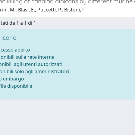
c killing of candida albicans by different murine e
ni, M.; Blasi, E.; Puccetti, P.; Bistoni, F.
tati da 1 a 1 di 1
 icone
accesso aperto
ponibili sulla rete interna
onibili agli utenti autorizzati
onibili solo agli amministratori
to embargo
ile disponibile