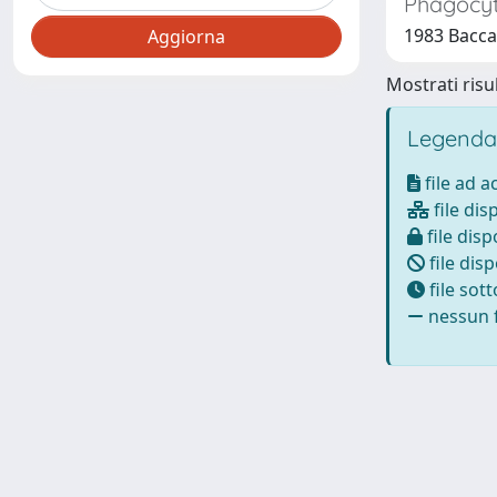
Phagocyti
1983 Baccari
Mostrati risul
Legenda
file ad 
file dis
file disp
file disp
file sot
nessun f