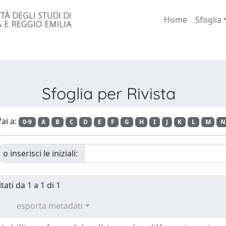
Home
Sfoglia
Sfoglia per Rivista
ai a:
0-9
A
B
C
D
E
F
G
H
I
J
K
L
M
N
o inserisci le iniziali:
tati da 1 a 1 di 1
esporta metadati