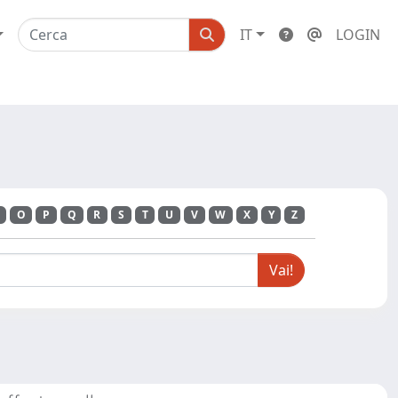
IT
LOGIN
O
P
Q
R
S
T
U
V
W
X
Y
Z