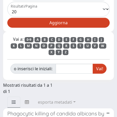
Risultati/Pagina
Vai a:
0-9
A
B
C
D
E
F
G
H
I
J
K
L
M
N
O
P
Q
R
S
T
U
V
W
X
Y
Z
o inserisci le iniziali:
Mostrati risultati da 1 a 1
di 1
esporta metadati
Phagocytic killing of candida albicans by