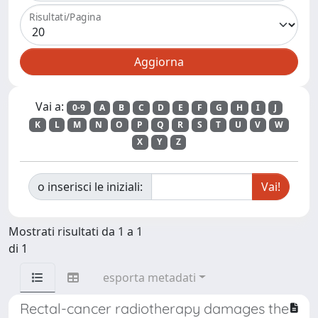
Risultati/Pagina
Vai a:
0-9
A
B
C
D
E
F
G
H
I
J
K
L
M
N
O
P
Q
R
S
T
U
V
W
X
Y
Z
o inserisci le iniziali:
Mostrati risultati da 1 a 1
di 1
esporta metadati
Rectal-cancer radiotherapy damages the