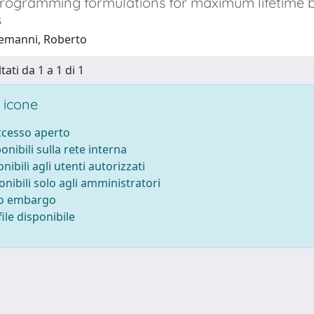
programming formulations for maximum lifetime b
s
emanni, Roberto
tati da 1 a 1 di 1
 icone
accesso aperto
ponibili sulla rete interna
onibili agli utenti autorizzati
onibili solo agli amministratori
to embargo
ile disponibile