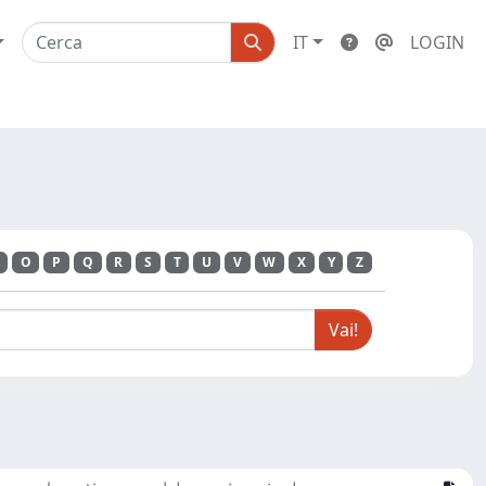
IT
LOGIN
O
P
Q
R
S
T
U
V
W
X
Y
Z