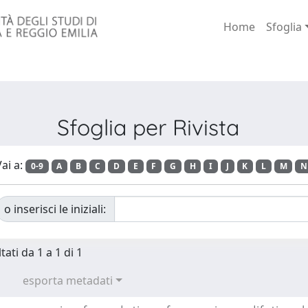
Home
Sfoglia
Sfoglia per Rivista
ai a:
0-9
A
B
C
D
E
F
G
H
I
J
K
L
M
N
o inserisci le iniziali:
tati da 1 a 1 di 1
esporta metadati