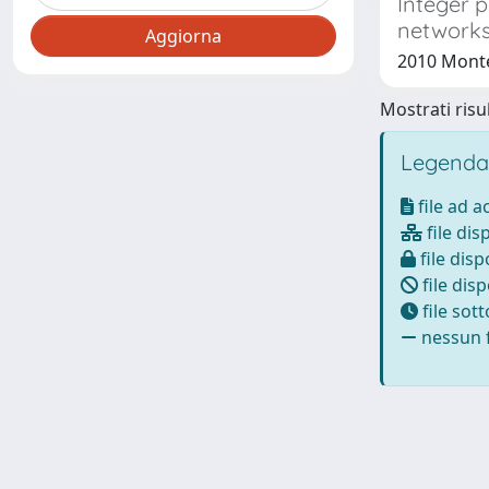
Integer 
network
2010 Mont
Mostrati risul
Legenda
file ad 
file dis
file disp
file disp
file sot
nessun f