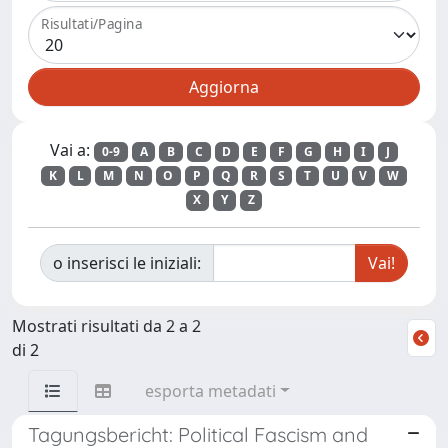
Risultati/Pagina
Vai a:
0-9
A
B
C
D
E
F
G
H
I
J
K
L
M
N
O
P
Q
R
S
T
U
V
W
X
Y
Z
o inserisci le iniziali:
Mostrati risultati da 2 a 2
di 2
esporta metadati
Tagungsbericht: Political Fascism and