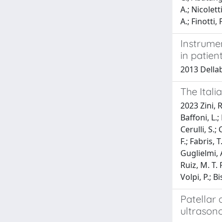
A.; Nicolett
A.; Finotti, 
Instrume
in patien
2013 Dellab
The Ital
2023 Zini, R
Baffoni, L.; 
Cerulli, S.;
F.; Fabris, 
Guglielmi, A
Ruiz, M. T. 
Volpi, P.; Bi
Patellar 
ultrason