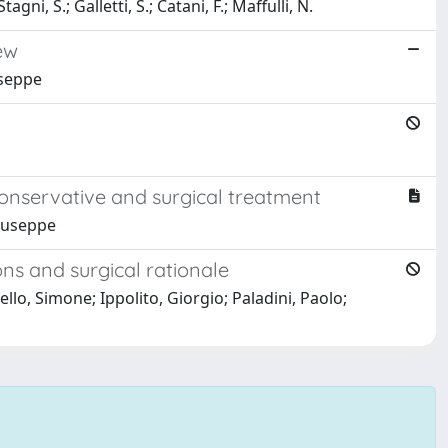
agni, S.; Galletti, S.; Catani, F.; Maffulli, N.
ew
useppe
onservative and surgical treatment
Giuseppe
ons and surgical rationale
llo, Simone; Ippolito, Giorgio; Paladini, Paolo;