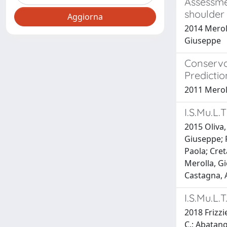
Assessmen
shoulder 
2014 Merolla
Giuseppe
Conservat
Predictio
2011 Meroll
I.S.Mu.L.
2015 Oliva,
Giuseppe; P
Paola; Cre
Merolla, Gi
Castagna, A
I.S.Mu.L.
2018 Frizzie
C.; Abatang