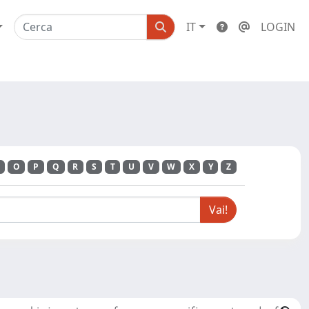
IT
LOGIN
O
P
Q
R
S
T
U
V
W
X
Y
Z