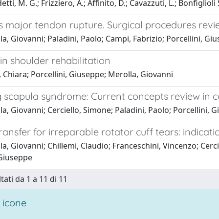
ti, M. G.; Frizziero, A.; Affinito, D.; Cavazzuti, L.; Bonfiglioli St
s major tendon rupture. Surgical procedures revi
a, Giovanni; Paladini, Paolo; Campi, Fabrizio; Porcellini, Gi
in shoulder rehabilitation
, Chiara; Porcellini, Giuseppe; Merolla, Giovanni
 scapula syndrome: Current concepts review in c
a, Giovanni; Cerciello, Simone; Paladini, Paolo; Porcellini, 
ansfer for irreparable rotator cuff tears: indicati
a, Giovanni; Chillemi, Claudio; Franceschini, Vincenzo; Cercie
 Giuseppe
tati da 1 a 11 di 11
 icone