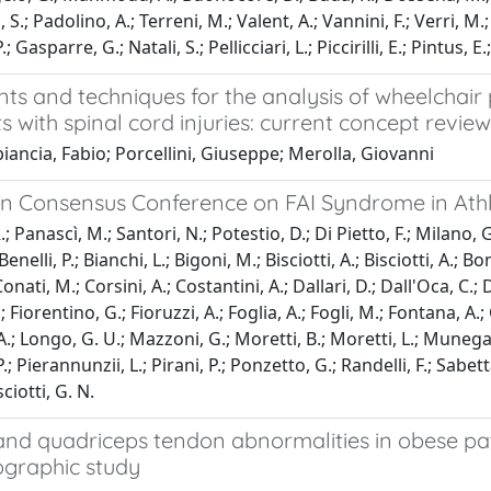
i, S.; Padolino, A.; Terreni, M.; Valent, A.; Vannini, F.; Verri, M
P.; Gasparre, G.; Natali, S.; Pellicciari, L.; Piccirilli, E.; Pintus, 
nts and techniques for the analysis of wheelchai
ts with spinal cord injuries: current concept review
iancia, Fabio; Porcellini, Giuseppe; Merolla, Giovanni
ian Consensus Conference on FAI Syndrome in Ath
.; Panascì, M.; Santori, N.; Potestio, D.; Di Pietto, F.; Milano, G.;
Benelli, P.; Bianchi, L.; Bigoni, M.; Bisciotti, A.; Bisciotti, A.; B
 Conati, M.; Corsini, A.; Costantini, A.; Dallari, D.; Dall'Oca, C
T.; Fiorentino, G.; Fioruzzi, A.; Foglia, A.; Fogli, M.; Fontana, A.;
.; Longo, G. U.; Mazzoni, G.; Moretti, B.; Moretti, L.; Munegato
P.; Pierannunzii, L.; Pirani, P.; Ponzetto, G.; Randelli, F.; Sabett
sciotti, G. N.
and quadriceps tendon abnormalities in obese pati
ographic study