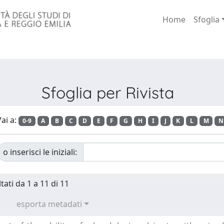
Home
Sfoglia
Sfoglia per Rivista
ai a:
0-9
A
B
C
D
E
F
G
H
I
J
K
L
M
N
o inserisci le iniziali:
tati da 1 a 11 di 11
esporta metadati