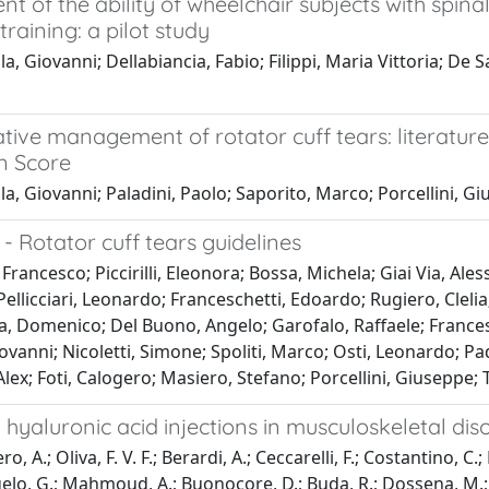
t of the ability of wheelchair subjects with spinal
training: a pilot study
, Giovanni; Dellabiancia, Fabio; Filippi, Maria Vittoria; De San
ive management of rotator cuff tears: literature
n Score
a, Giovanni; Paladini, Paolo; Saporito, Marco; Porcellini, G
T - Rotator cuff tears guidelines
 Francesco; Piccirilli, Eleonora; Bossa, Michela; Giai Via, Al
ellicciari, Leonardo; Franceschetti, Edoardo; Rugiero, Clelia;
ta, Domenico; Del Buono, Angelo; Garofalo, Raffaele; Franc
ovanni; Nicoletti, Simone; Spoliti, Marco; Osti, Leonardo; Pa
lex; Foti, Calogero; Masiero, Stefano; Porcellini, Giuseppe; 
T. hyaluronic acid injections in musculoskeletal dis
ro, A.; Oliva, F. V. F.; Berardi, A.; Ceccarelli, F.; Costantino, C.;
elo, G.; Mahmoud, A.; Buonocore, D.; Buda, R.; Dossena, M.; Friz