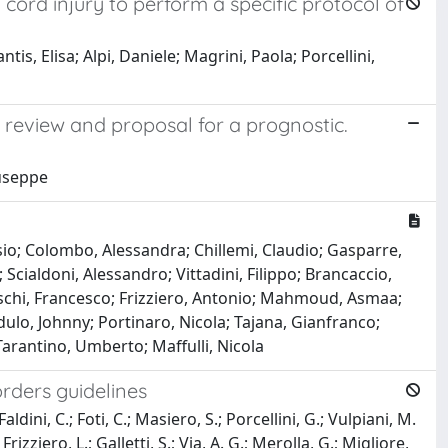
 cord injury to perform a specific protocol of
tis, Elisa; Alpi, Daniele; Magrini, Paola; Porcellini,
 review and proposal for a prognostic.
iuseppe
essio; Colombo, Alessandra; Chillemi, Claudio; Gasparre,
 Scialdoni, Alessandro; Vittadini, Filippo; Brancaccio,
eschi, Francesco; Frizziero, Antonio; Mahmoud, Asmaa;
dulo, Johnny; Portinaro, Nicola; Tajana, Gianfranco;
Tarantino, Umberto; Maffulli, Nicola
orders guidelines
 Faldini, C.; Foti, C.; Masiero, S.; Porcellini, G.; Vulpiani, M.
ziero, L.; Galletti, S.; Via, A. G.; Merolla, G.; Migliore,