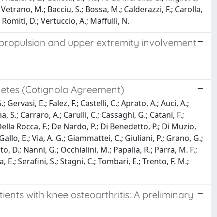
.; Vetrano, M.; Bacciu, S.; Bossa, M.; Calderazzi, F.; Carolla,
E.; Romiti, D.; Vertuccio, A.; Maffulli, N.
r propulsion and upper extremity involvement
letes (Cotignola Agreement)
 Gervasi, E.; Falez, F.; Castelli, C.; Aprato, A.; Auci, A.;
ona, S.; Carraro, A.; Carulli, C.; Cassaghi, G.; Catani, F.;
.; Della Rocca, F.; De Nardo, P.; Di Benedetto, P.; Di Muzio,
 Gallo, E.; Via, A. G.; Giammattei, C.; Giuliani, P.; Grano, G.;
, D.; Nanni, G.; Occhialini, M.; Papalia, R.; Parra, M. F.;
a, E.; Serafini, S.; Stagni, C.; Tombari, E.; Trento, F. M.;
ents with knee osteoarthritis: A preliminary