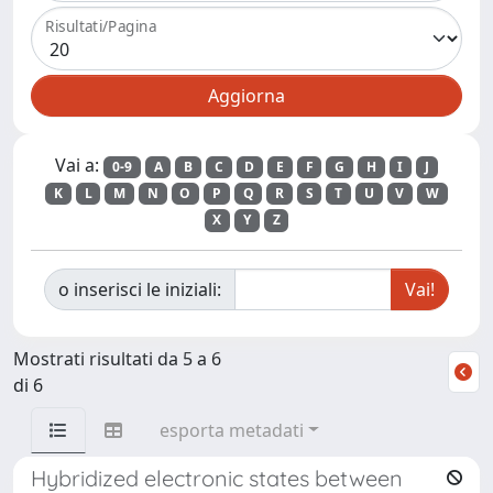
Risultati/Pagina
Vai a:
0-9
A
B
C
D
E
F
G
H
I
J
K
L
M
N
O
P
Q
R
S
T
U
V
W
X
Y
Z
o inserisci le iniziali:
Mostrati risultati da 5 a 6
di 6
esporta metadati
Hybridized electronic states between