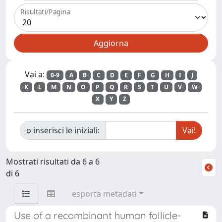
Risultati/Pagina
Vai a:
0-9
A
B
C
D
E
F
G
H
I
J
K
L
M
N
O
P
Q
R
S
T
U
V
W
X
Y
Z
o inserisci le iniziali:
Mostrati risultati da 6 a 6
di 6
esporta metadati
Use of a recombinant human follicle-