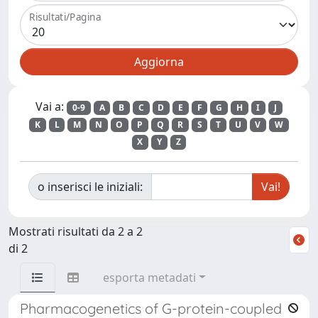
Risultati/Pagina
Vai a:
0-9
A
B
C
D
E
F
G
H
I
J
K
L
M
N
O
P
Q
R
S
T
U
V
W
X
Y
Z
o inserisci le iniziali:
Mostrati risultati da 2 a 2
di 2
esporta metadati
Pharmacogenetics of G-protein-coupled